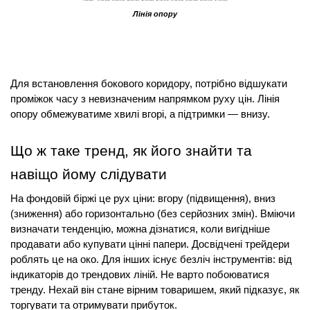
Лінія опору
Для встановлення бокового коридору, потрібно відшукати 
проміжок часу з невизначеним напрямком руху цін. Лінія 
опору обмежуватиме хвилі вгорі, а підтримки — внизу.
Що ж таке тренд, як його знайти та 
навіщо йому слідувати
На фондовій біржі це рух ціни: вгору (підвищення), вниз 
(зниження) або горизонтально (без серйозних змін). Вміючи 
визначати тенденцію, можна дізнатися, коли вигідніше 
продавати або купувати цінні папери. Досвідчені трейдери 
роблять це на око. Для інших існує безліч інструментів: від 
індикаторів до трендових ліній. Не варто побоюватися 
тренду. Нехай він стане вірним товаришем, який підказує, як 
торгувати та отримувати прибуток.