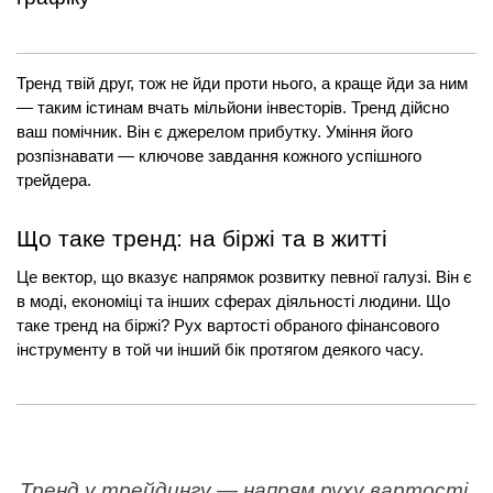
Тренд твій друг, тож не йди проти нього, а краще йди за ним 
— таким істинам вчать мільйони інвесторів. Тренд дійсно 
ваш помічник. Він є джерелом прибутку. Уміння його 
розпізнавати — ключове завдання кожного успішного 
трейдера.
Що таке тренд: на біржі та в житті
Це вектор, що вказує напрямок розвитку певної галузі. Він є 
в моді, економіці та інших сферах діяльності людини. Що 
таке тренд на біржі? Рух вартості обраного фінансового 
інструменту в той чи інший бік протягом деякого часу.
Тренд у трейдингу — напрям руху вартості 