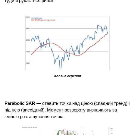
туди й рухається ринок.
Ковзна середня
Parabolic SAR
 — ставить точки над ціною (спадний тренд) і 
під нею (висхідний). Момент розвороту визначають за 
зміною розташування точок.