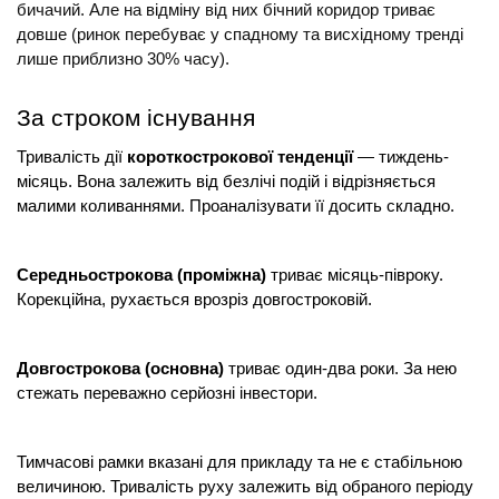
бичачий. Але на відміну від них бічний коридор триває 
довше (ринок перебуває у спадному та висхідному тренді 
лише приблизно 30% часу).
За строком існування
Тривалість дії 
короткострокової тенденції
 — тиждень-
місяць. Вона залежить від безлічі подій і відрізняється 
малими коливаннями. Проаналізувати її досить складно.
Середньострокова (проміжна)
 триває місяць-півроку. 
Корекційна, рухається врозріз довгостроковій.
Довгострокова (основна)
 триває один-два роки. За нею 
стежать переважно серйозні інвестори.
Тимчасові рамки вказані для прикладу та не є стабільною 
величиною. Тривалість руху залежить від обраного періоду 