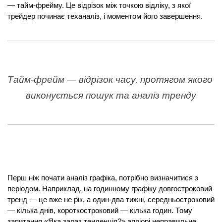
— тайм-фрейму. Це відрізок між точкою відліку, з якої 
трейдер починає теханаліз, і моментом його завершення.
Тайм-фрейм — відрізок часу, протягом якого 
виконується пошук та аналіз тренду
Перш ніж почати аналіз графіка, потрібно визначитися з 
періодом. Наприклад, на годинному графіку довгостроковий 
тренд — це вже не рік, а один-два тижні, середньостроковий 
— кілька днів, короткостроковий — кілька годин. Тому 
запитання «Яка зараз тенденція?» апріорі неправильне. 