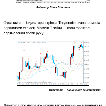
Алігатор Білла Вільямса
Фрактали
 — індикатори-стрілки. Тенденцію визначаємо за 
вершинами стрілок. Момент її зміни — коли фрактал 
спрямований проти руху.
Фрактали — визначення за стрілками
Дізнатися про напрямок можна також вручну — візуально та 