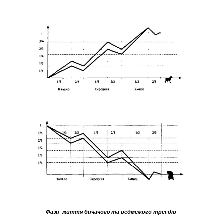
Фази  життя бичачого та ведмежого трендів