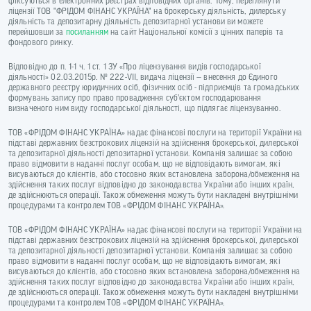
фіксуються в електронних реєстрах відповідних органів. Тому, переглянути
ліцензії ТОВ "ФРІДОМ ФІНАНС УКРАЇНА" на брокерську діяльність, дилерську
діяльність та депозитарну діяльність депозитарної установи ви можете
перейшовши за
посиланням
на сайт Національної комісії з цінних паперів та
фондового ринку.
Відповідно до п. 1-1 ч. 1 ст. 1 ЗУ «Про ліцензування видів господарської
діяльності» 02.03.2015р. № 222-VII, видача ліцензії — внесення до Єдиного
державного реєстру юридичних осіб, фізичних осіб - підприємців та громадських
формувань запису про право провадження суб’єктом господарювання
визначеного ним виду господарської діяльності, що підлягає ліцензуванню.
ТОВ «ФРІДОМ ФІНАНС УКРАЇНА» надає фінансові послуги на території України на
підставі державних безстрокових ліцензій на здійснення брокерської, дилерської
та депозитарної діяльності депозитарної установи. Компанія залишає за собою
право відмовити в наданні послуг особам, що не відповідають вимогам, які
висуваються до клієнтів, або стосовно яких встановлена заборона/обмеження на
здійснення таких послуг відповідно до законодавства України або інших країн,
де здійснюються операції. Також обмеження можуть бути накладені внутрішніми
процедурами та контролем ТОВ «ФРІДОМ ФІНАНС УКРАЇНА».
ТОВ «ФРІДОМ ФІНАНС УКРАЇНА» надає фінансові послуги на території України на
підставі державних безстрокових ліцензій на здійснення брокерської, дилерської
та депозитарної діяльності депозитарної установи. Компанія залишає за собою
право відмовити в наданні послуг особам, що не відповідають вимогам, які
висуваються до клієнтів, або стосовно яких встановлена заборона/обмеження на
здійснення таких послуг відповідно до законодавства України або інших країн,
де здійснюються операції. Також обмеження можуть бути накладені внутрішніми
процедурами та контролем ТОВ «ФРІДОМ ФІНАНС УКРАЇНА».