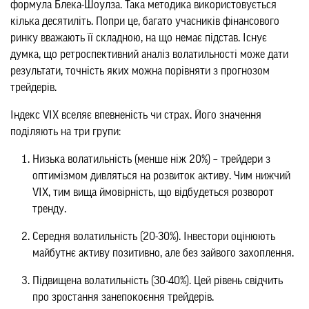
формула Блека-Шоулза. Така методика використовується
кілька десятиліть. Попри це, багато учасників фінансового
ринку вважають її складною, на що немає підстав. Існує
думка, що ретроспективний аналіз волатильності може дати
результати, точність яких можна порівняти з прогнозом
трейдерів.
Індекс VIX вселяє впевненість чи страх. Його значення
поділяють на три групи:
Низька волатильність (менше ніж 20%) – трейдери з
оптимізмом дивляться на розвиток активу. Чим нижчий
VIX, тим вища ймовірність, що відбудеться розворот
тренду.
Середня волатильність (20-30%). Інвестори оцінюють
майбутнє активу позитивно, але без зайвого захоплення.
Підвищена волатильність (30-40%). Цей рівень свідчить
про зростання занепокоєння трейдерів.