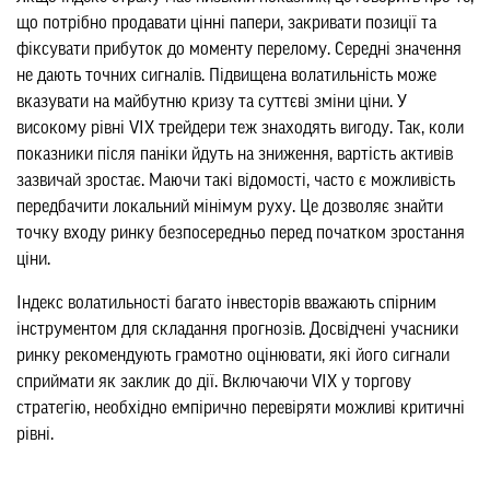
що потрібно продавати цінні папери, закривати позиції та
фіксувати прибуток до моменту перелому. Середні значення
не дають точних сигналів. Підвищена волатильність може
вказувати на майбутню кризу та суттєві зміни ціни. У
високому рівні VIX трейдери теж знаходять вигоду. Так, коли
показники після паніки йдуть на зниження, вартість активів
зазвичай зростає. Маючи такі відомості, часто є можливість
передбачити локальний мінімум руху. Це дозволяє знайти
точку входу ринку безпосередньо перед початком зростання
ціни.
Індекс волатильності багато інвесторів вважають спірним
інструментом для складання прогнозів. Досвідчені учасники
ринку рекомендують грамотно оцінювати, які його сигнали
сприймати як заклик до дії. Включаючи VIX у торгову
стратегію, необхідно емпірично перевіряти можливі критичні
рівні.