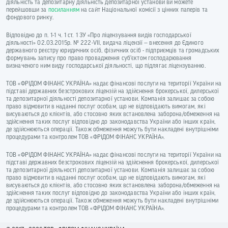
діяльність та депозитарну діяльність депозитарної установи ви можете
перейшовши за
посиланням
на сайт Національної комісії з цінних паперів та
фондового ринку.
Відповідно до п. 1-1 ч. 1 ст. 1 ЗУ «Про ліцензування видів господарської
діяльності» 02.03.2015р. № 222-VII, видача ліцензії — внесення до Єдиного
державного реєстру юридичних осіб, фізичних осіб - підприємців та громадських
формувань запису про право провадження суб’єктом господарювання
визначеного ним виду господарської діяльності, що підлягає ліцензуванню.
ТОВ «ФРІДОМ ФІНАНС УКРАЇНА» надає фінансові послуги на території України на
підставі державних безстрокових ліцензій на здійснення брокерської, дилерської
та депозитарної діяльності депозитарної установи. Компанія залишає за собою
право відмовити в наданні послуг особам, що не відповідають вимогам, які
висуваються до клієнтів, або стосовно яких встановлена заборона/обмеження на
здійснення таких послуг відповідно до законодавства України або інших країн,
де здійснюються операції. Також обмеження можуть бути накладені внутрішніми
процедурами та контролем ТОВ «ФРІДОМ ФІНАНС УКРАЇНА».
ТОВ «ФРІДОМ ФІНАНС УКРАЇНА» надає фінансові послуги на території України на
підставі державних безстрокових ліцензій на здійснення брокерської, дилерської
та депозитарної діяльності депозитарної установи. Компанія залишає за собою
право відмовити в наданні послуг особам, що не відповідають вимогам, які
висуваються до клієнтів, або стосовно яких встановлена заборона/обмеження на
здійснення таких послуг відповідно до законодавства України або інших країн,
де здійснюються операції. Також обмеження можуть бути накладені внутрішніми
процедурами та контролем ТОВ «ФРІДОМ ФІНАНС УКРАЇНА».