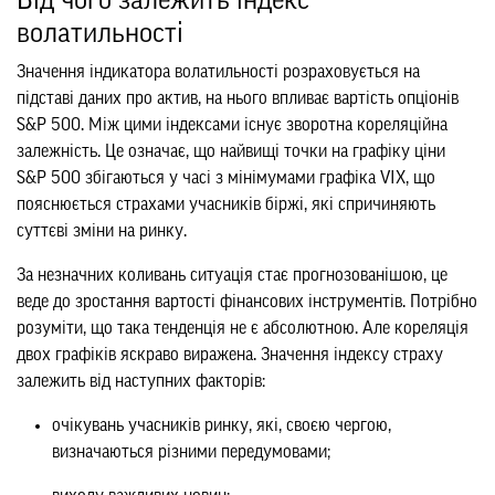
Від чого залежить індекс
волатильності
Значення індикатора волатильності розраховується на
підставі даних про актив, на нього впливає вартість опціонів
S&P 500. Між цими індексами існує зворотна кореляційна
залежність. Це означає, що найвищі точки на графіку ціни
S&P 500 збігаються у часі з мінімумами графіка VIX, що
пояснюється страхами учасників біржі, які спричиняють
суттєві зміни на ринку.
За незначних коливань ситуація стає прогнозованішою, це
веде до зростання вартості фінансових інструментів. Потрібно
розуміти, що така тенденція не є абсолютною. Але кореляція
двох графіків яскраво виражена. Значення індексу страху
залежить від наступних факторів:
очікувань учасників ринку, які, своєю чергою,
визначаються різними передумовами;