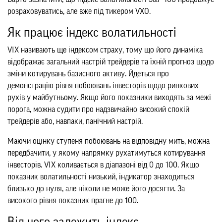
розраховуватись, але вже під тикером VXO.
Як працює індекс волатильності
VIX називають ще індексом страху, тому що його динаміка
відображає загальний настрій трейдерів та їхній прогноз щодо
зміни котирувань базисного активу. Йдеться про
демонстрацію рівня побоювань інвесторів щодо ринкових
рухів у майбутньому. Якщо його показники виходять за межі
порога, можна судити про надзвичайно високий спокій
трейдерів або, навпаки, панічний настрій.
Маючи оцінку ступеня побоювань на відповідну мить, можна
передбачити, у якому напрямку рухатимуться котирування
інвесторів. VIX коливається в діапазоні від 0 до 100. Якщо
показник волатильності низький, індикатор знаходиться
близько до нуля, але ніколи не може його досягти. За
високого рівня показник прагне до 100.