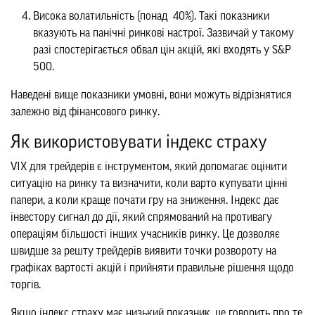
Висока волатильність (понад 40%). Такі показники
вказують на панічні ринкові настрої. Зазвичай у такому
разі спостерігається обвал цін акцій, які входять у S&P
500.
Наведені вище показники умовні, вони можуть відрізнятися
залежно від фінансового ринку.
Як використовувати індекс страху
VIX для трейдерів є інструментом, який допомагає оцінити
ситуацію на ринку та визначити, коли варто купувати цінні
папери, а коли краще почати гру на зниження. Індекс дає
інвестору сигнал до дії, який спрямований на противагу
операціям більшості інших учасників ринку. Це дозволяє
швидше за решту трейдерів виявити точки розвороту на
графіках вартості акцій і прийняти правильне рішення щодо
торгів.
Якщо індекс страху має низький показник, це говорить про те,