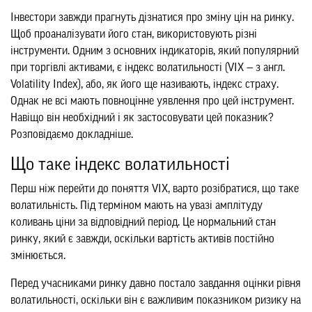
Інвестори завжди прагнуть дізнатися про зміну цін на ринку.
Щоб проаналізувати його стан, використовують різні
інструменти. Одним з основних індикаторів, який популярний
при торгівлі активами, є індекс волатильності (VIX — з англ.
Volatility Index), або, як його ще називають, індекс страху.
Однак не всі мають повноцінне уявлення про цей інструмент.
Навіщо він необхідний і як застосовувати цей показник?
Розповідаємо докладніше.
Що таке індекс волатильності
Перш ніж перейти до поняття VIX, варто розібратися, що таке
волатильність. Під терміном мають на увазі амплітуду
коливань ціни за відповідний період. Це нормальний стан
ринку, який є завжди, оскільки вартість активів постійно
змінюється.
Перед учасниками ринку давно постало завдання оцінки рівня
волатильності, оскільки він є важливим показником ризику на