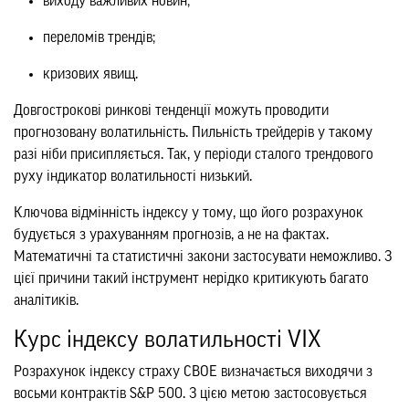
виходу важливих новин;
переломів трендів;
кризових явищ.
Довгострокові ринкові тенденції можуть проводити
прогнозовану волатильність. Пильність трейдерів у такому
разі ніби присипляється. Так, у періоди сталого трендового
руху індикатор волатильності низький.
Ключова відмінність індексу у тому, що його розрахунок
будується з урахуванням прогнозів, а не на фактах.
Математичні та статистичні закони застосувати неможливо. З
цієї причини такий інструмент нерідко критикують багато
аналітиків.
Курс індексу волатильності VIX
Розрахунок індексу страху CBOE визначається виходячи з
восьми контрактів S&P 500. З цією метою застосовується