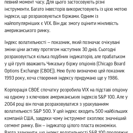
певний момент часу. Для цього застосовують різні
інструменти. Багато інвесторів використовують із цією метою
індекси, що розраховуються біржами. Одним із
найпопулярніших є VIX. Він дає змогу оцінити мінливість
американського ринку.
Індекс волатильності — показник, який позначає очікувані
зміни ціни активу протягом наступних 30 днів. Сьогодні
розраховується кілька подібних індикаторів, але прабатьком
у цій групі вважають Чиказьку біржу опціонів (Chicago Board
Options Exchange (CBOE)). Нею було визначено цей показник
1993 року, хоча створення індексу придумано ще у 1986.
Корпорація CBOE спочатку розробила VIX на підставі опціону
на одному з ключових американських індексів S&P 100. Але у
2004 році він почав розраховуватися з урахуванням
волатильності S&P 500. У цей індекс входить 500 найбільших
компаній США, завдяки чому інструмент охоплює значніший
сегмент ринку. Він — індикатор цілого пласта економіки.
Варто зазначити, що індекс волатильності S&P 100 продовжує