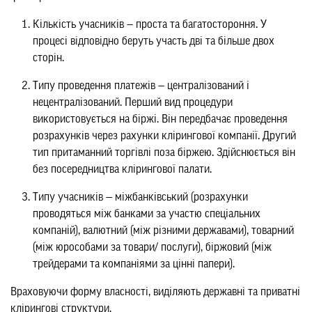
Кількість учасників — проста та багатостороння. У
процесі відповідно беруть участь дві та більше двох
сторін.
Типу проведення платежів — централізований і
нецентралізований. Перший вид процедури
використовується на біржі. Він передбачає проведення
розрахунків через рахунки клірингової компанії. Другий
тип притаманний торгівлі поза біржею. Здійснюється він
без посередництва клірингової палати.
Типу учасників — міжбанківський (розрахунки
проводяться між банками за участю спеціальних
компаній), валютний (між різними державами), товарний
(між юрособами за товари/ послуги), біржовий (між
трейдерами та компаніями за цінні папери).
Враховуючи форму власності, виділяють державні та приватні
клірингові структури.