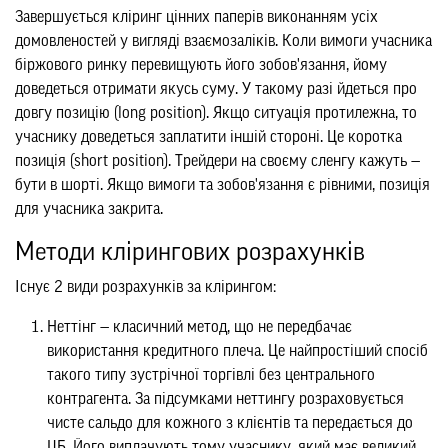
Завершується кліринг цінних паперів виконанням усіх
домовленостей у вигляді взаємозаліків. Коли вимоги учасника
біржового ринку перевищують його зобов'язання, йому
доведеться отримати якусь суму. У такому разі йдеться про
довгу позицію (long position). Якщо ситуація протилежна, то
учаснику доведеться заплатити іншій стороні. Це коротка
позиція (short position). Трейдери на своєму сленгу кажуть —
бути в шорті. Якщо вимоги та зобов'язання є рівними, позиція
для учасника закрита.
Методи клірингових розрахунків
Існує 2 види розрахунків за клірингом:
Неттінг — класичний метод, що не передбачає
використання кредитного плеча. Це найпростіший спосіб
такого типу зустрічної торгівлі без центрального
контрагента. За підсумками неттингу розраховується
чисте сальдо для кожного з клієнтів та передається до
ЦБ. Його виплачують тому учаснику, який має великий