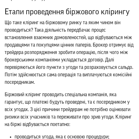
Етапи проведення біржового клірингу
Що таке кліринг на біржовому ринку та яким чином він
проводиться? Така діяльність передбачає процес
встановлення взаємних домовленостей, що відбуваються між
продавцями та покупцями цінних паперів. Брокер отримує від
трейдера розпорядження зробити операцію, після чого між
брокерськими компаніями укладається договір. Далі
перевіряються його пункти з угоди та розраховується сальдо.
Потім здійснюється сама операція та виплачуються комісійні
посередникам.
Біржовий кліринг проводить спеціальна компанія, яка
гарантує, що платежі будуть проведені, та є посередником у
всіх угодах. З цієї причини трейдерам не потрібно оцінювати
ризики всіх учасників та переживати про зрив угоди. Кліринг
на біржі відбувається поетапно:
проводиться угода, яка є основою процедури;