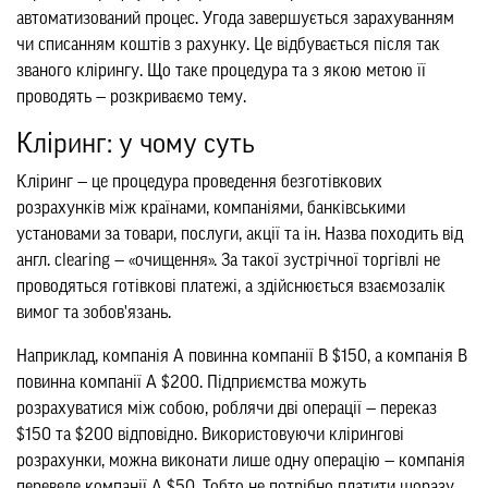
автоматизований процес. Угода завершується зарахуванням
чи списанням коштів з рахунку. Це відбувається після так
званого клірингу. Що таке процедура та з якою метою її
проводять — розкриваємо тему.
Кліринг: у чому суть
Кліринг — це процедура проведення безготівкових
розрахунків між країнами, компаніями, банківськими
установами за товари, послуги, акції та ін. Назва походить від
англ. clearing — «очищення». За такої зустрічної торгівлі не
проводяться готівкові платежі, а здійснюється взаємозалік
вимог та зобов'язань.
Наприклад, компанія А повинна компанії В $150, а компанія В
повинна компанії А $200. Підприємства можуть
розрахуватися між собою, роблячи дві операції — переказ
$150 та $200 відповідно. Використовуючи клірингові
розрахунки, можна виконати лише одну операцію — компанія
переведе компанії А $50. Тобто не потрібно платити щоразу.