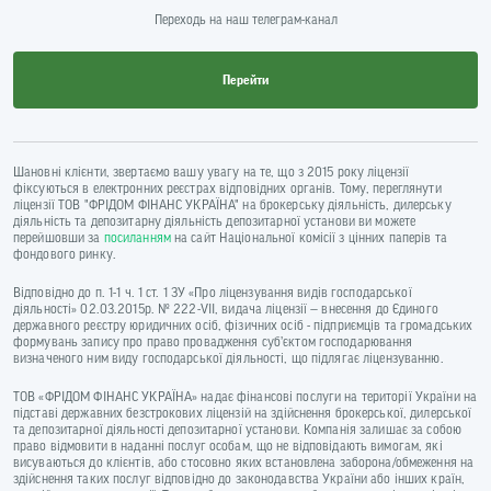
Переходь на наш телеграм-канал
Перейти
Шановні клієнти, звертаємо вашу увагу на те, що з 2015 року ліцензії
фіксуються в електронних реєстрах відповідних органів. Тому, переглянути
ліцензії ТОВ "ФРІДОМ ФІНАНС УКРАЇНА" на брокерську діяльність, дилерську
діяльність та депозитарну діяльність депозитарної установи ви можете
перейшовши за
посиланням
на сайт Національної комісії з цінних паперів та
фондового ринку.
Відповідно до п. 1-1 ч. 1 ст. 1 ЗУ «Про ліцензування видів господарської
діяльності» 02.03.2015р. № 222-VII, видача ліцензії — внесення до Єдиного
державного реєстру юридичних осіб, фізичних осіб - підприємців та громадських
формувань запису про право провадження суб’єктом господарювання
визначеного ним виду господарської діяльності, що підлягає ліцензуванню.
ТОВ «ФРІДОМ ФІНАНС УКРАЇНА» надає фінансові послуги на території України на
підставі державних безстрокових ліцензій на здійснення брокерської, дилерської
та депозитарної діяльності депозитарної установи. Компанія залишає за собою
право відмовити в наданні послуг особам, що не відповідають вимогам, які
висуваються до клієнтів, або стосовно яких встановлена заборона/обмеження на
здійснення таких послуг відповідно до законодавства України або інших країн,