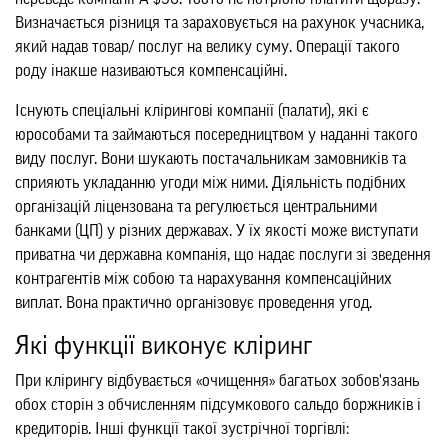
Визначається різниця та зараховується на рахунок учасника,
який надав товар/ послуг на велику суму. Операції такого
роду інакше називаються компенсаційні.
Існують спеціальні клірингові компанії (палати), які є
юрособами та займаються посередництвом у наданні такого
виду послуг. Вони шукають постачальникам замовників та
сприяють укладанню угоди між ними. Діяльність подібних
організацій ліцензована та регулюється центральними
банками (ЦП) у різних державах. У їх якості може виступати
приватна чи державна компанія, що надає послуги зі зведення
контрагентів між собою та нарахування компенсаційних
виплат. Вона практично організовує проведення угод.
Які функції виконує кліринг
При клірингу відбувається «очищення» багатьох зобов'язань
обох сторін з обчисленням підсумкового сальдо боржників і
кредиторів. Інші функції такої зустрічної торгівлі: