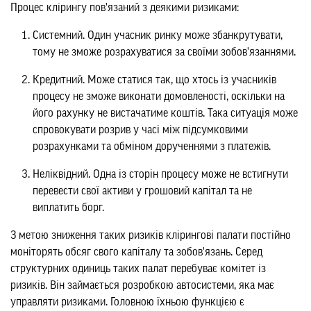
Процес клірингу пов'язаний з деякими ризиками:
Системний. Один учасник ринку може збанкрутувати,
тому не зможе розрахуватися за своїми зобов'язаннями.
Кредитний. Може статися так, що хтось із учасників
процесу не зможе виконати домовленості, оскільки на
його рахунку не вистачатиме коштів. Така ситуація може
спровокувати розрив у часі між підсумковими
розрахунками та обміном дорученнями з платежів.
Неліквідний. Одна із сторін процесу може не встигнути
перевести свої активи у грошовий капітал та не
виплатить борг.
З метою зниження таких ризиків клірингові палати постійно
моніторять обсяг свого капіталу та зобов'язань. Серед
структурних одиниць таких палат перебуває комітет із
ризиків. Він займається розробкою автосистеми, яка має
управляти ризиками. Головною їхньою функцією є