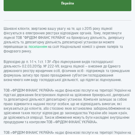
Перейти
Шановні клієнти, звертаємо вашу увагу на те, що з 2015 року ліцензії
фіксуються в електронних реєстрах відповідних органів. Тому, переглянути
ліцензії ТОВ "ФРІДОМ ФІНАНС УКРАЇНА" на брокерську діяльність, дилерську
діяльність та депозитарну діяльність депозитарної установи ви можете
перейшовши за
посиланням
на сайт Національної комісії з цінних паперів та
фондового ринку.
Відповідно до п. 1-1 ч. 1 ст. 1 ЗУ «Про ліцензування видів господарської
діяльності» 02.03.2015р. № 222-VII, видача ліцензії — внесення до Єдиного
державного реєстру юридичних осіб, фізичних осіб - підприємців та громадських
формувань запису про право провадження суб’єктом господарювання
визначеного ним виду господарської діяльності, що підлягає ліцензуванню.
ТОВ «ФРІДОМ ФІНАНС УКРАЇНА» надає фінансові послуги на території України на
підставі державних безстрокових ліцензій на здійснення брокерської, дилерської
та депозитарної діяльності депозитарної установи. Компанія залишає за собою
право відмовити в наданні послуг особам, що не відповідають вимогам, які
висуваються до клієнтів, або стосовно яких встановлена заборона/обмеження на
здійснення таких послуг відповідно до законодавства України або інших країн,
де здійснюються операції. Також обмеження можуть бути накладені внутрішніми
процедурами та контролем ТОВ «ФРІДОМ ФІНАНС УКРАЇНА».
ТОВ «ФРІДОМ ФІНАНС УКРАЇНА» надає фінансові послуги на території України на