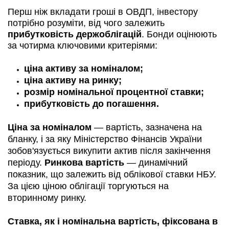
Перш ніж вкладати гроші в ОВДП, інвестору
потрібно розуміти, від чого залежить
прибутковість держоблігацій
. Бонди оцінюють
за чотирма ключовими критеріями:
ціна активу за номіналом;
ціна активу на ринку;
розмір номінальної процентної ставки;
прибутковість до погашення.
Ціна за номіналом
— вартість, зазначена на
бланку, і за яку Міністерство Фінансів України
зобов'язується викупити актив після закінчення
періоду.
Ринкова вартість
— динамічний
показник, що залежить від облікової ставки НБУ.
За цією ціною облігації торгуються на
вторинному ринку.
Ставка, як і номінальна вартість, фіксована в