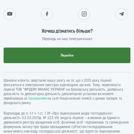
Хочеш дізнатись більше?
Переходь на наш телеграм-канал
Перейти
Шановні клієнти, звертаємо вашу увагу на те, що з 2015 року ліцензії
фіксуються в електронних реєстрах відповідних органів. Тому, переглянути
ліцензії ТОВ "ФРІДОМ ФІНАНС УКРАЇНА" на брокерську діяльність, дилерську
діяльність та депозитарну діяльність депозитарної установи ви можете
перейшовши за
посиланням
на сайт Національної комісії з цінних паперів та
фондового ринку.
Відповідно до п. 1-1 ч. 1 ст. 1 ЗУ «Про ліцензування видів господарської
діяльності» 02.03.2015р. № 222-VII, видача ліцензії — внесення до Єдиного
державного реєстру юридичних осіб, фізичних осіб - підприємців та громадських
формувань запису про право провадження суб’єктом господарювання
визначеного ним виду господарської діяльності, що підлягає ліцензуванню.