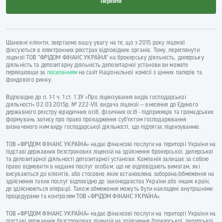
Перейти
Шановні клієнти, звертаємо вашу увагу на те, що з 2015 року ліцензії
фіксуються в електронних реєстрах відповідних органів. Тому, переглянути
ліцензії ТОВ "ФРІДОМ ФІНАНС УКРАЇНА" на брокерську діяльність, дилерську
діяльність та депозитарну діяльність депозитарної установи ви можете
перейшовши за
посиланням
на сайт Національної комісії з цінних паперів та
фондового ринку.
Відповідно до п. 1-1 ч. 1 ст. 1 ЗУ «Про ліцензування видів господарської
діяльності» 02.03.2015р. № 222-VII, видача ліцензії — внесення до Єдиного
державного реєстру юридичних осіб, фізичних осіб - підприємців та громадських
формувань запису про право провадження суб’єктом господарювання
визначеного ним виду господарської діяльності, що підлягає ліцензуванню.
ТОВ «ФРІДОМ ФІНАНС УКРАЇНА» надає фінансові послуги на території України на
підставі державних безстрокових ліцензій на здійснення брокерської, дилерської
та депозитарної діяльності депозитарної установи. Компанія залишає за собою
право відмовити в наданні послуг особам, що не відповідають вимогам, які
висуваються до клієнтів, або стосовно яких встановлена заборона/обмеження на
здійснення таких послуг відповідно до законодавства України або інших країн,
де здійснюються операції. Також обмеження можуть бути накладені внутрішніми
процедурами та контролем ТОВ «ФРІДОМ ФІНАНС УКРАЇНА».
ТОВ «ФРІДОМ ФІНАНС УКРАЇНА» надає фінансові послуги на території України на
підставі державних безстрокових ліцензій на здійснення брокерської, дилерської