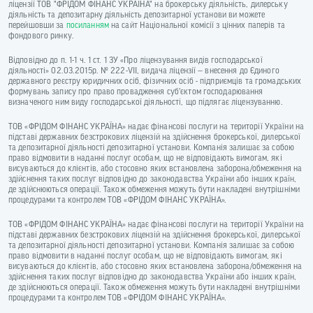
ліцензії ТОВ "ФРІДОМ ФІНАНС УКРАЇНА" на брокерську діяльність, дилерську
діяльність та депозитарну діяльність депозитарної установи ви можете
перейшовши за
посиланням
на сайт Національної комісії з цінних паперів та
фондового ринку.
Відповідно до п. 1-1 ч. 1 ст. 1 ЗУ «Про ліцензування видів господарської
діяльності» 02.03.2015р. № 222-VII, видача ліцензії — внесення до Єдиного
державного реєстру юридичних осіб, фізичних осіб - підприємців та громадських
формувань запису про право провадження суб’єктом господарювання
визначеного ним виду господарської діяльності, що підлягає ліцензуванню.
ТОВ «ФРІДОМ ФІНАНС УКРАЇНА» надає фінансові послуги на території України на
підставі державних безстрокових ліцензій на здійснення брокерської, дилерської
та депозитарної діяльності депозитарної установи. Компанія залишає за собою
право відмовити в наданні послуг особам, що не відповідають вимогам, які
висуваються до клієнтів, або стосовно яких встановлена заборона/обмеження на
здійснення таких послуг відповідно до законодавства України або інших країн,
де здійснюються операції. Також обмеження можуть бути накладені внутрішніми
процедурами та контролем ТОВ «ФРІДОМ ФІНАНС УКРАЇНА».
ТОВ «ФРІДОМ ФІНАНС УКРАЇНА» надає фінансові послуги на території України на
підставі державних безстрокових ліцензій на здійснення брокерської, дилерської
та депозитарної діяльності депозитарної установи. Компанія залишає за собою
право відмовити в наданні послуг особам, що не відповідають вимогам, які
висуваються до клієнтів, або стосовно яких встановлена заборона/обмеження на
здійснення таких послуг відповідно до законодавства України або інших країн,
де здійснюються операції. Також обмеження можуть бути накладені внутрішніми
процедурами та контролем ТОВ «ФРІДОМ ФІНАНС УКРАЇНА».