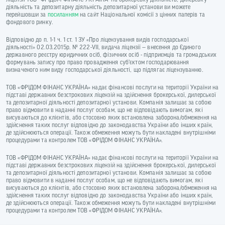
діяльність та депозитарну діяльність депозитарної установи ви можете
перейшовши за
посиланням
на сайт Національної комісії з цінних паперів та
фондового ринку.
Відповідно до п. 1-1 ч. 1 ст. 1 ЗУ «Про ліцензування видів господарської
діяльності» 02.03.2015р. № 222-VII, видача ліцензії — внесення до Єдиного
державного реєстру юридичних осіб, фізичних осіб - підприємців та громадських
формувань запису про право провадження суб’єктом господарювання
визначеного ним виду господарської діяльності, що підлягає ліцензуванню.
ТОВ «ФРІДОМ ФІНАНС УКРАЇНА» надає фінансові послуги на території України на
підставі державних безстрокових ліцензій на здійснення брокерської, дилерської
та депозитарної діяльності депозитарної установи. Компанія залишає за собою
право відмовити в наданні послуг особам, що не відповідають вимогам, які
висуваються до клієнтів, або стосовно яких встановлена заборона/обмеження на
здійснення таких послуг відповідно до законодавства України або інших країн,
де здійснюються операції. Також обмеження можуть бути накладені внутрішніми
процедурами та контролем ТОВ «ФРІДОМ ФІНАНС УКРАЇНА».
ТОВ «ФРІДОМ ФІНАНС УКРАЇНА» надає фінансові послуги на території України на
підставі державних безстрокових ліцензій на здійснення брокерської, дилерської
та депозитарної діяльності депозитарної установи. Компанія залишає за собою
право відмовити в наданні послуг особам, що не відповідають вимогам, які
висуваються до клієнтів, або стосовно яких встановлена заборона/обмеження на
здійснення таких послуг відповідно до законодавства України або інших країн,
де здійснюються операції. Також обмеження можуть бути накладені внутрішніми
процедурами та контролем ТОВ «ФРІДОМ ФІНАНС УКРАЇНА».