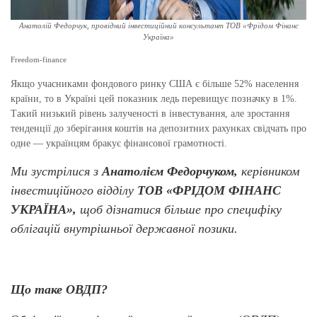
Анатолій Федорчук, провідний інвестиційний консультант ТОВ «Фрідом Фінанс
Україна»
Freedom-finance
Якщо учасниками фондового ринку США є більше 52% населення
країни, то в Україні цей показник ледь перевищує позначку в 1%.
Такий низький рівень залученості в інвестування, але зростання
тенденції до зберігання коштів на депозитних рахунках свідчать про
одне — українцям бракує фінансової грамотності.
Ми зустрілися з
Анатолієм Федорчуком,
керівником
інвестиційного відділу
ТОВ
«ФРІДОМ
ФІНАНС
УКРАЇНА»,
щоб дізнатися більше про специфіку
облігацій внутрішньої державної позики.
Що таке ОВДП?