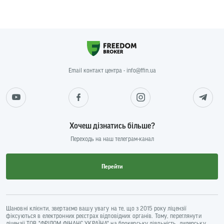
Email контакт центра - info@ffin.ua
Хочеш дізнатись більше?
Переходь на наш телеграм-канал
Перейти
Шановні клієнти, звертаємо вашу увагу на те, що з 2015 року ліцензії
фіксуються в електронних реєстрах відповідних органів. Тому, переглянути
ліцензії ТОВ "ФРІДОМ ФІНАНС УКРАЇНА" на брокерську діяльність, дилерську