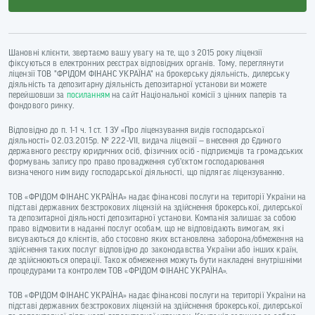
Шановні клієнти, звертаємо вашу увагу на те, що з 2015 року ліцензії
фіксуються в електронних реєстрах відповідних органів. Тому, переглянути
ліцензії ТОВ "ФРІДОМ ФІНАНС УКРАЇНА" на брокерську діяльність, дилерську
діяльність та депозитарну діяльність депозитарної установи ви можете
перейшовши за
посиланням
на сайт Національної комісії з цінних паперів та
фондового ринку.
Відповідно до п. 1-1 ч. 1 ст. 1 ЗУ «Про ліцензування видів господарської
діяльності» 02.03.2015р. № 222-VII, видача ліцензії — внесення до Єдиного
державного реєстру юридичних осіб, фізичних осіб - підприємців та громадських
формувань запису про право провадження суб’єктом господарювання
визначеного ним виду господарської діяльності, що підлягає ліцензуванню.
ТОВ «ФРІДОМ ФІНАНС УКРАЇНА» надає фінансові послуги на території України на
підставі державних безстрокових ліцензій на здійснення брокерської, дилерської
та депозитарної діяльності депозитарної установи. Компанія залишає за собою
право відмовити в наданні послуг особам, що не відповідають вимогам, які
висуваються до клієнтів, або стосовно яких встановлена заборона/обмеження на
здійснення таких послуг відповідно до законодавства України або інших країн,
де здійснюються операції. Також обмеження можуть бути накладені внутрішніми
процедурами та контролем ТОВ «ФРІДОМ ФІНАНС УКРАЇНА».
ТОВ «ФРІДОМ ФІНАНС УКРАЇНА» надає фінансові послуги на території України на
підставі державних безстрокових ліцензій на здійснення брокерської, дилерської