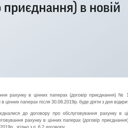
р приєднання) в новій
ння рахунку в цінних паперах (договір приєднання) № 19
 в цінних паперах після 30.08.2019р. буде діяти з дня відкри
єдналися до договору про обслуговування рахунку в ці
овування рахунку в цінних паперах (договір приєднання)
019р., згідно з п. 6.2 договору.