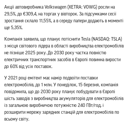
Акції автовиробника Volkswagen (XETRA: VOWG) росли на
29,5%, до €309,4, на торгах у вівторок. За підсумками сесії
зростання склало 11,55%, а в середу папери додають в моменті
ще 5,35%.
Компанія заявила, що планує потіснити Tesla (NASDAQ: TSLA)
з місця світового лідера в області виробництва електромобілів
не пізніше 2025 року. До 2030 року частка повністю
електричних транспортних засобів в Європі повинна вирости
до 60% від усіх поставок.
У 2021 році емітент має намір подвоїти поставки
електромобілів, до 1 млн. У понеділок, 15 березня, компанія
повідомила, що до 2030 року планує побудувати в Європі
шість заводів з виробництва акумуляторів для електромобілів
із загальною виробничою потужністю 240 ГВт/год. і
розширити мережу зарядних станцій для електромобілів по
всьому світу.