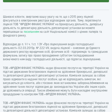
Шановні клієнти, звертаємо вашу увагу на те, що з 2015 року ліцензії
фіксуються в електронних реєстрах відповідних органів. Тому, переглянути
ліцензії ТОВ "ФРІДОМ ФІНАНС УКРАЇНА" на брокерську діяльність, дилерську
діяльність та депозитарну діяльність депозитарної установи ви можете
перейшовши за
посиланням
на сайт Національної комісії з цінних паперів та
фондового ринку.
Відповідно до п. 1-1 ч. 1 ст. 1 ЗУ «Про ліцензування видів господарської
діяльності» 02.03.2015р. № 222-VII, видача ліцензії — внесення до Єдиного
державного реєстру юридичних осіб, фізичних осіб - підприємців та громадських
формувань запису про право провадження суб’єктом господарювання
визначеного ним виду господарської діяльності, що підлягає ліцензуванню.
ТОВ «ФРІДОМ ФІНАНС УКРАЇНА» надає фінансові послуги на території України на
підставі державних безстрокових ліцензій на здійснення брокерської, дилерської
та депозитарної діяльності депозитарної установи. Компанія залишає за собою
право відмовити в наданні послуг особам, що не відповідають вимогам, які
висуваються до клієнтів, або стосовно яких встановлена заборона/обмеження на
здійснення таких послуг відповідно до законодавства України або інших країн,
де здійснюються операції. Також обмеження можуть бути накладені внутрішніми
процедурами та контролем ТОВ «ФРІДОМ ФІНАНС УКРАЇНА».
ТОВ «ФРІДОМ ФІНАНС УКРАЇНА» надає фінансові послуги на території України на
підставі державних безстрокових ліцензій на здійснення брокерської, дилерської
та депозитарної діяльності депозитарної установи. Компанія залишає за собою