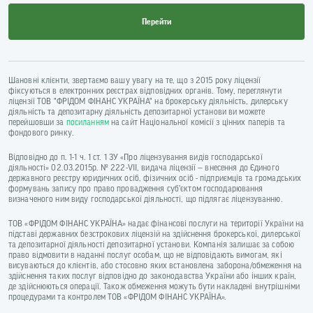
Перейти
Шановні клієнти, звертаємо вашу увагу на те, що з 2015 року ліцензії
фіксуються в електронних реєстрах відповідних органів. Тому, переглянути
ліцензії ТОВ "ФРІДОМ ФІНАНС УКРАЇНА" на брокерську діяльність, дилерську
діяльність та депозитарну діяльність депозитарної установи ви можете
перейшовши за
посиланням
на сайт Національної комісії з цінних паперів та
фондового ринку.
Відповідно до п. 1-1 ч. 1 ст. 1 ЗУ «Про ліцензування видів господарської
діяльності» 02.03.2015р. № 222-VII, видача ліцензії — внесення до Єдиного
державного реєстру юридичних осіб, фізичних осіб - підприємців та громадських
формувань запису про право провадження суб’єктом господарювання
визначеного ним виду господарської діяльності, що підлягає ліцензуванню.
ТОВ «ФРІДОМ ФІНАНС УКРАЇНА» надає фінансові послуги на території України на
підставі державних безстрокових ліцензій на здійснення брокерської, дилерської
та депозитарної діяльності депозитарної установи. Компанія залишає за собою
право відмовити в наданні послуг особам, що не відповідають вимогам, які
висуваються до клієнтів, або стосовно яких встановлена заборона/обмеження на
здійснення таких послуг відповідно до законодавства України або інших країн,
де здійснюються операції. Також обмеження можуть бути накладені внутрішніми
процедурами та контролем ТОВ «ФРІДОМ ФІНАНС УКРАЇНА».