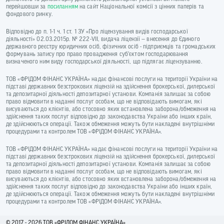
перейшовши за
посиланням
на сайт Національної комісії з цінних паперів та
фондового ринку.
Відповідно до п. 1-1 ч. 1 ст. 1 ЗУ «Про ліцензування видів господарської
діяльності» 02.03.2015р. № 222-VII, видача ліцензії — внесення до Єдиного
державного реєстру юридичних осіб, фізичних осіб - підприємців та громадських
формувань запису про право провадження суб’єктом господарювання
визначеного ним виду господарської діяльності, що підлягає ліцензуванню.
ТОВ «ФРІДОМ ФІНАНС УКРАЇНА» надає фінансові послуги на території України на
підставі державних безстрокових ліцензій на здійснення брокерської, дилерської
та депозитарної діяльності депозитарної установи. Компанія залишає за собою
право відмовити в наданні послуг особам, що не відповідають вимогам, які
висуваються до клієнтів, або стосовно яких встановлена заборона/обмеження на
здійснення таких послуг відповідно до законодавства України або інших країн,
де здійснюються операції. Також обмеження можуть бути накладені внутрішніми
процедурами та контролем ТОВ «ФРІДОМ ФІНАНС УКРАЇНА».
ТОВ «ФРІДОМ ФІНАНС УКРАЇНА» надає фінансові послуги на території України на
підставі державних безстрокових ліцензій на здійснення брокерської, дилерської
та депозитарної діяльності депозитарної установи. Компанія залишає за собою
право відмовити в наданні послуг особам, що не відповідають вимогам, які
висуваються до клієнтів, або стосовно яких встановлена заборона/обмеження на
здійснення таких послуг відповідно до законодавства України або інших країн,
де здійснюються операції. Також обмеження можуть бути накладені внутрішніми
процедурами та контролем ТОВ «ФРІДОМ ФІНАНС УКРАЇНА».
© 2017 - 2026 ТОВ «ФРIДОМ ФІНАНС УКРАЇНА»