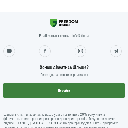
Email контакт центра - info@ffin.ua
Хочеш дізнатись більше?
Переходь на наш телеграм-канал
Перейти
Шановні клієнти, звертаємо вашу увагу на те, що з 2015 року ліцензії
фіксуються в електронних реєстрах відповідних органів. Тому, переглянути
ліцензії ТОВ "ФРІДОМ ФІНАНС УКРАЇНА" на брокерську діяльність, дилерську
діяльність та депозитарну діяльність депозитарної установи ви можете