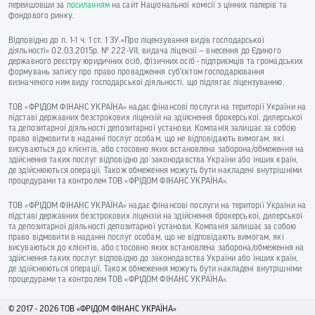
перейшовши за
посиланням
на сайт Національної комісії з цінних паперів та
фондового ринку.
Відповідно до п. 1-1 ч. 1 ст. 1 ЗУ «Про ліцензування видів господарської
діяльності» 02.03.2015р. № 222-VII, видача ліцензії — внесення до Єдиного
державного реєстру юридичних осіб, фізичних осіб - підприємців та громадських
формувань запису про право провадження суб’єктом господарювання
визначеного ним виду господарської діяльності, що підлягає ліцензуванню.
ТОВ «ФРІДОМ ФІНАНС УКРАЇНА» надає фінансові послуги на території України на
підставі державних безстрокових ліцензій на здійснення брокерської, дилерської
та депозитарної діяльності депозитарної установи. Компанія залишає за собою
право відмовити в наданні послуг особам, що не відповідають вимогам, які
висуваються до клієнтів, або стосовно яких встановлена заборона/обмеження на
здійснення таких послуг відповідно до законодавства України або інших країн,
де здійснюються операції. Також обмеження можуть бути накладені внутрішніми
процедурами та контролем ТОВ «ФРІДОМ ФІНАНС УКРАЇНА».
ТОВ «ФРІДОМ ФІНАНС УКРАЇНА» надає фінансові послуги на території України на
підставі державних безстрокових ліцензій на здійснення брокерської, дилерської
та депозитарної діяльності депозитарної установи. Компанія залишає за собою
право відмовити в наданні послуг особам, що не відповідають вимогам, які
висуваються до клієнтів, або стосовно яких встановлена заборона/обмеження на
здійснення таких послуг відповідно до законодавства України або інших країн,
де здійснюються операції. Також обмеження можуть бути накладені внутрішніми
процедурами та контролем ТОВ «ФРІДОМ ФІНАНС УКРАЇНА».
© 2017 - 2026 ТОВ «ФРIДОМ ФІНАНС УКРАЇНА»