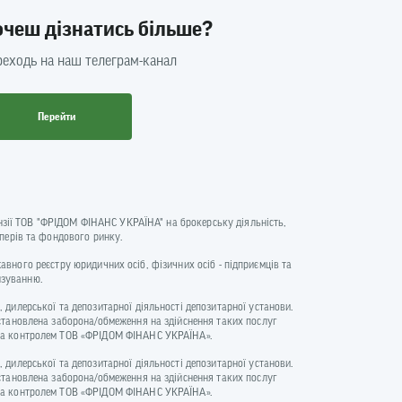
очеш дізнатись більше?
еходь на наш телеграм-канал
Перейти
цензії ТОВ "ФРІДОМ ФІНАНС УКРАЇНА" на брокерську діяльність,
аперів та фондового ринку.
ржавного реєстру юридичних осіб, фізичних осіб - підприємців та
нзуванню.
 дилерської та депозитарної діяльності депозитарної установи.
встановлена заборона/обмеження на здійснення таких послуг
и та контролем ТОВ «ФРІДОМ ФІНАНС УКРАЇНА».
 дилерської та депозитарної діяльності депозитарної установи.
встановлена заборона/обмеження на здійснення таких послуг
и та контролем ТОВ «ФРІДОМ ФІНАНС УКРАЇНА».