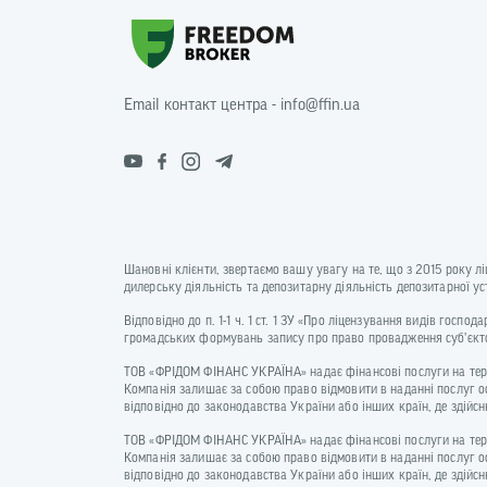
Email контакт центра - info@ffin.ua
Шановні клієнти, звертаємо вашу увагу на те, що з 2015 року л
дилерську діяльність та депозитарну діяльність депозитарної 
Відповідно до п. 1-1 ч. 1 ст. 1 ЗУ «Про ліцензування видів госп
громадських формувань запису про право провадження суб’єкто
ТОВ «ФРІДОМ ФІНАНС УКРАЇНА» надає фінансові послуги на терито
Компанія залишає за собою право відмовити в наданні послуг о
відповідно до законодавства України або інших країн, де зді
ТОВ «ФРІДОМ ФІНАНС УКРАЇНА» надає фінансові послуги на терито
Компанія залишає за собою право відмовити в наданні послуг о
відповідно до законодавства України або інших країн, де зді