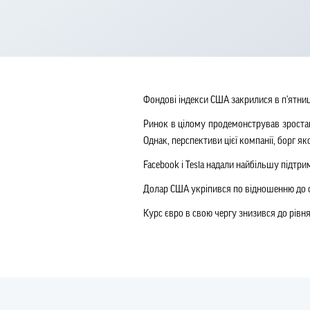
Фондові індекси США закрилися в п'ятницю
Ринок в цілому продемонстрував зростан
Однак, перспективи цієї компанії, борг 
Facebook і Tesla надали найбільшу підтр
Долар США укріпився по відношенню до о
Курс євро в свою чергу знизився до рівня $