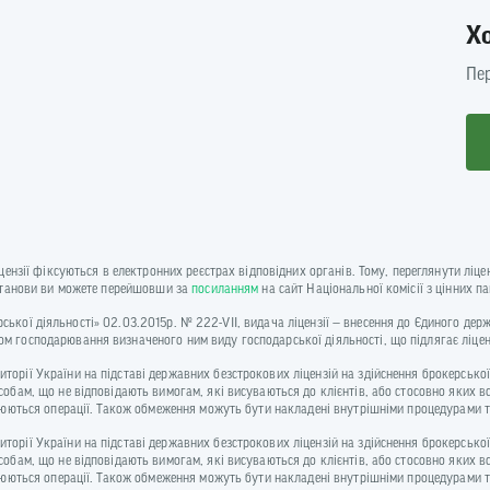
Х
Пер
іцензії фіксуються в електронних реєстрах відповідних органів. Тому, переглянути лі
установи ви можете перейшовши за
посиланням
на сайт Національної комісії з цінних п
одарської діяльності» 02.03.2015р. № 222-VII, видача ліцензії — внесення до Єдиного де
м господарювання визначеного ним виду господарської діяльності, що підлягає ліце
рії України на підставі державних безстрокових ліцензій на здійснення брокерської,
собам, що не відповідають вимогам, які висуваються до клієнтів, або стосовно яких 
йснюються операції. Також обмеження можуть бути накладені внутрішніми процедурам
рії України на підставі державних безстрокових ліцензій на здійснення брокерської,
собам, що не відповідають вимогам, які висуваються до клієнтів, або стосовно яких 
йснюються операції. Також обмеження можуть бути накладені внутрішніми процедурам