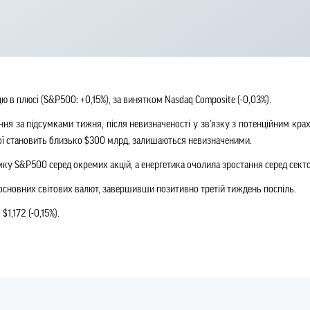
 в плюсі ​​(S&P500: +0,15%), за винятком Nasdaq Composite (-0,03%).
ня за підсумками тижня, після невизначеності у зв'язку з потенційним кра
якої становить близько $300 млрд, залишаються невизначеними.
имку S&P500 серед окремих акцій, а енергетика очолила зростання серед секто
сновних світових валют, завершивши позитивно третій тиждень поспіль.
1,172 (-0,15%).