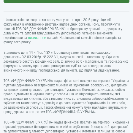
Шановні клієнти, звертаємо вашу увагу на те, що з 2015 року ліцензії
фіксуються в електронних реєстрах відповідних органів. Тому, переглянути
ліцензії ТОВ "ФРІДОМ ФІНАНС УКРАЇНА" на брокерську діяльність, дилерську
діяльність та депозитарну діяльність депозитарної установи ви можете
перейшовши за
посиланням
на сайт Національної комісії з цінних паперів та
фондового ринку.
Відповідно до п. 1-1 ч. 1 ст. 1 ЗУ «Про ліцензування видів господарської
діяльності» 02.03.2015р. № 222-VII, видача ліцензії — внесення до Єдиного
державного реєстру юридичних осіб, фізичних осіб - підприємців та громадських
формувань запису про право провадження суб’єктом господарювання
визначеного ним виду господарської діяльності, що підлягає ліцензуванню.
ТОВ «ФРІДОМ ФІНАНС УКРАЇНА» надає фінансові послуги на території України на
підставі державних безстрокових ліцензій на здійснення брокерської, дилерської
та депозитарної діяльності депозитарної установи. Компанія залишає за собою
право відмовити в наданні послуг особам, що не відповідають вимогам, які
висуваються до клієнтів, або стосовно яких встановлена заборона/обмеження на
здійснення таких послуг відповідно до законодавства України або інших країн,
де здійснюються операції. Також обмеження можуть бути накладені внутрішніми
процедурами та контролем ТОВ «ФРІДОМ ФІНАНС УКРАЇНА».
ТОВ «ФРІДОМ ФІНАНС УКРАЇНА» надає фінансові послуги на території України на
підставі державних безстрокових ліцензій на здійснення брокерської, дилерської
та депозитарної діяльності депозитарної установи. Компанія залишає за собою