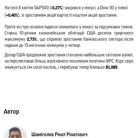
На сесії 8 квітня S&P500 (
-0,27%
) закрився у мінусі, а Dow-30 у плюсі ​​
(
+0,40%
), зі зростанням акцій вартості коштом акцій зростання.
Проте всі три основні індекси опинилися у мінусі за підсумками тижня. 
Ставка 10-річних казначейських облігацій США досягла трирічного 
максимуму 
2,73%
, що сприяло зростанню банківського сектора після 
падіння до 13-місячних мінімумів у четвер.
Долар США продовжив зростання стосовно найбільших світових валют, 
на перспективах більш агресивного посилення політики ФРС. Курс євро 
знижується сім сесій поспіль, і перебуває тепер близько 
$1,085
.
Автор
Шаміголов Рінат Рінатович