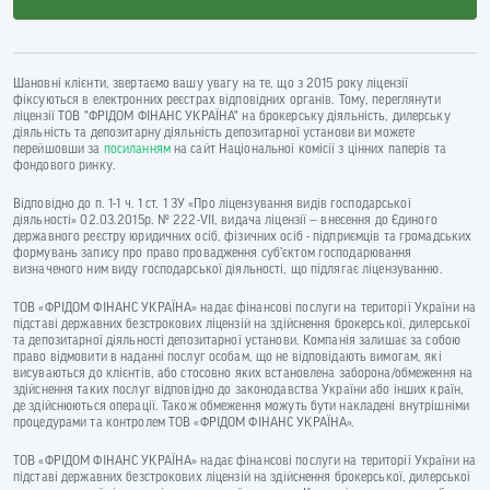
Шановні клієнти, звертаємо вашу увагу на те, що з 2015 року ліцензії
фіксуються в електронних реєстрах відповідних органів. Тому, переглянути
ліцензії ТОВ "ФРІДОМ ФІНАНС УКРАЇНА" на брокерську діяльність, дилерську
діяльність та депозитарну діяльність депозитарної установи ви можете
перейшовши за
посиланням
на сайт Національної комісії з цінних паперів та
фондового ринку.
Відповідно до п. 1-1 ч. 1 ст. 1 ЗУ «Про ліцензування видів господарської
діяльності» 02.03.2015р. № 222-VII, видача ліцензії — внесення до Єдиного
державного реєстру юридичних осіб, фізичних осіб - підприємців та громадських
формувань запису про право провадження суб’єктом господарювання
визначеного ним виду господарської діяльності, що підлягає ліцензуванню.
ТОВ «ФРІДОМ ФІНАНС УКРАЇНА» надає фінансові послуги на території України на
підставі державних безстрокових ліцензій на здійснення брокерської, дилерської
та депозитарної діяльності депозитарної установи. Компанія залишає за собою
право відмовити в наданні послуг особам, що не відповідають вимогам, які
висуваються до клієнтів, або стосовно яких встановлена заборона/обмеження на
здійснення таких послуг відповідно до законодавства України або інших країн,
де здійснюються операції. Також обмеження можуть бути накладені внутрішніми
процедурами та контролем ТОВ «ФРІДОМ ФІНАНС УКРАЇНА».
ТОВ «ФРІДОМ ФІНАНС УКРАЇНА» надає фінансові послуги на території України на
підставі державних безстрокових ліцензій на здійснення брокерської, дилерської