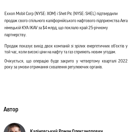
Exxon Mobil Corp (NYSE: XOM) і Shell Plc (NYSE: SHEL) підтвердили 
продаж свого спільного каліфорнійського нафтового підприємства Aera 
німецькій КУА IKAV за $4 млрд, що поклало край 25-річному 
партнерству.
Продаж показує вихід двох компаній зі зрілих енергетичних об'єктів у 
той час, коли високі ціни на нафту та газ сприяють новим угодам.
Очікується, що операцію буде закрито у четвертому кварталі 2022 
року за умови отримання схвалення регулюючих органів.
Автор
Каліновський Роман Олександрович