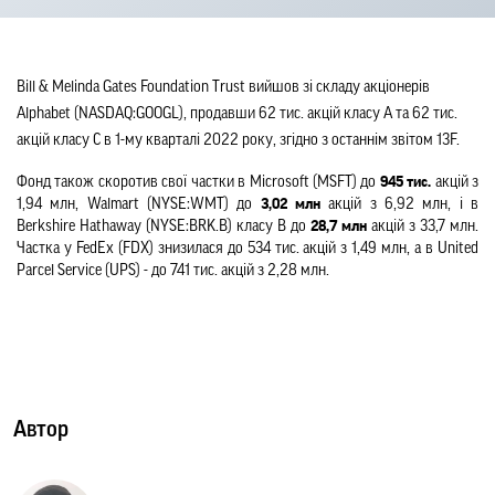
Bill & Melinda Gates Foundation Trust вийшов зі складу акціонерів 
Alphabet (NASDAQ:GOOGL), продавши 62 тис. акцій класу А та 62 тис. 
акцій класу С в 1-му кварталі 2022 року, згідно з останнім звітом 13F.
Фонд також скоротив свої частки в Microsoft (MSFT) до 
945 тис.
 акцій з 
1,94 млн, Walmart (NYSE:WMT) до 
3,02 млн 
акцій з 6,92 млн, і в 
Berkshire Hathaway (NYSE:BRK.B) класу B до 
28,7 млн
 акцій з 33,7 млн. 
Частка у FedEx (FDX) знизилася до 534 тис. акцій з 1,49 млн, а в United 
Parcel Service (UPS) - до 741 тис. акцій з 2,28 млн.
Автор