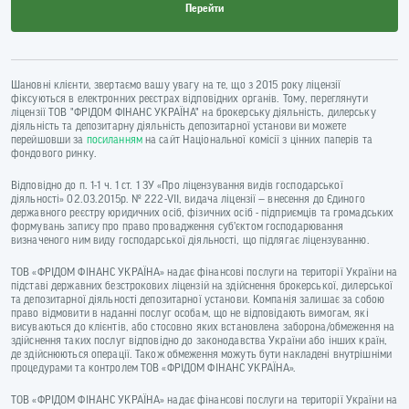
Перейти
Шановні клієнти, звертаємо вашу увагу на те, що з 2015 року ліцензії
фіксуються в електронних реєстрах відповідних органів. Тому, переглянути
ліцензії ТОВ "ФРІДОМ ФІНАНС УКРАЇНА" на брокерську діяльність, дилерську
діяльність та депозитарну діяльність депозитарної установи ви можете
перейшовши за
посиланням
на сайт Національної комісії з цінних паперів та
фондового ринку.
Відповідно до п. 1-1 ч. 1 ст. 1 ЗУ «Про ліцензування видів господарської
діяльності» 02.03.2015р. № 222-VII, видача ліцензії — внесення до Єдиного
державного реєстру юридичних осіб, фізичних осіб - підприємців та громадських
формувань запису про право провадження суб’єктом господарювання
визначеного ним виду господарської діяльності, що підлягає ліцензуванню.
ТОВ «ФРІДОМ ФІНАНС УКРАЇНА» надає фінансові послуги на території України на
підставі державних безстрокових ліцензій на здійснення брокерської, дилерської
та депозитарної діяльності депозитарної установи. Компанія залишає за собою
право відмовити в наданні послуг особам, що не відповідають вимогам, які
висуваються до клієнтів, або стосовно яких встановлена заборона/обмеження на
здійснення таких послуг відповідно до законодавства України або інших країн,
де здійснюються операції. Також обмеження можуть бути накладені внутрішніми
процедурами та контролем ТОВ «ФРІДОМ ФІНАНС УКРАЇНА».
ТОВ «ФРІДОМ ФІНАНС УКРАЇНА» надає фінансові послуги на території України на