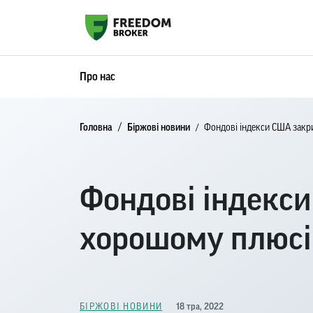
Про нас
Головна
Біржові новини
Фондові індекси США закри
Фондові індекс
хорошому плюсі ​
18 тра, 2022
БІРЖОВІ НОВИНИ