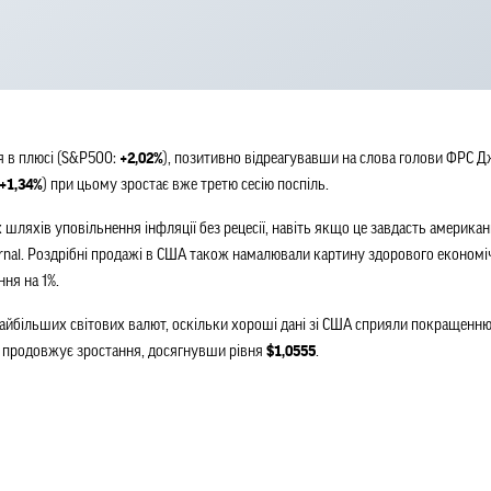
в плюсі ​​(S&P500: 
+2,02%
), позитивно відреагувавши на слова голови ФРС Дж
+1,34%
) при цьому зростає вже третю сесію поспіль.
 шляхів уповільнення інфляції без рецесії, навіть якщо це завдасть америка
Journal. Роздрібні продажі в США також намалювали картину здорового економ
ння на 1%.
ільших світових валют, оскільки хороші дані зі США сприяли покращенню на
у продовжує зростання, досягнувши рівня 
$1,0555
.