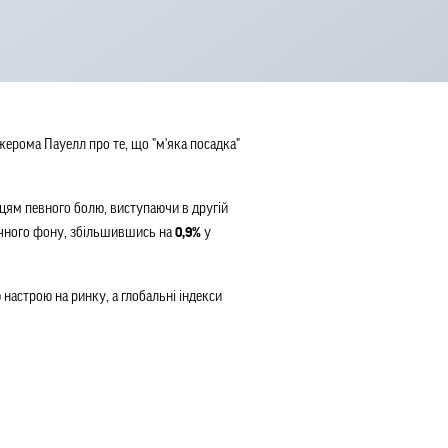
ерома Пауелл про те, що "м'яка посадка" 
нцям певного болю, виступаючи в другій 
ічного фону, збільшившись на 
0,9%
 у 
строю на ринку, а глобальні індекси 