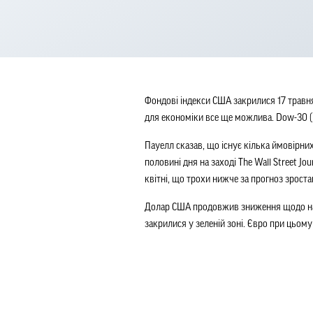
Фондові індекси США закрилися 17 травня 
для економіки все ще можлива. Dow-30 (
Пауелл сказав, що існує кілька ймовірних
половині дня на заході The Wall Street 
квітні, що трохи нижче за прогноз зроста
Долар США продовжив зниження щодо найб
закрилися у зеленій зоні. Євро при цьом