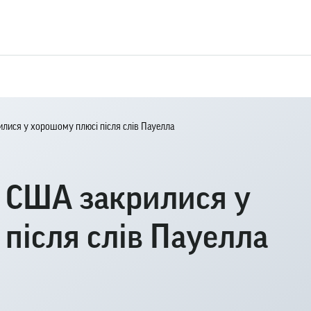
лися у хорошому плюсі ​​після слів Пауелла
и США закрилися у
​після слів Пауелла