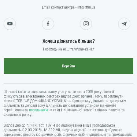
Email контакт центра - info@ffin.ua
Хочеш дізнатись більше?
Переходь на наш телеграм-канал
Перейти
Шановні клієнти, звертаємо вашу увагу на те, що з 2015 року ліцензії
фіксуються в електронних реєстрах відповідних органів. Тому, переглянути
ліцензії ТОВ "ФРІДОМ ФІНАНС УКРАЇНА" на брокерську діяльність, дилерську
діяльність та депозитарну діяльність депозитарної установи ви можете
перейшовши за
посиланням
на сайт Національної комісії з цінних паперів та
фондового ринку.
Відповідно до п. 1-1 ч. 1 ст. 1 ЗУ «Про ліцензування видів господарської
діяльності» 02.03.2015р. № 222-VII, видача ліцензії — внесення до Єдиного
державного реєстру юридичних осіб, фізичних осіб - підприємців та громадських