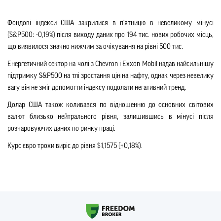
Фондові індекси США закрилися в п'ятницю в невеликому мінусі
(S&P500: -0,19%) після виходу даних про 194 тис. нових робочих місць,
що виявилося значно нижчим за очікування на рівні 500 тис.
Енергетичний сектор на чолі з Chevron і Exxon Mobil надав найсильнішу
підтримку S&P500 на тлі зростання цін на нафту, однак через невелику
вагу він не зміг допомогти індексу подолати негативний тренд.
Долар США також коливався по відношенню до основних світових
валют близько нейтрального рівня, залишившись в мінусі після
розчаровуючих даних по ринку праці.
Курс євро трохи виріс до рівня $1,1575 (+0,18%).