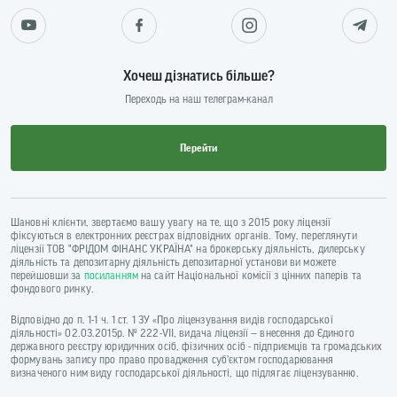
Хочеш дізнатись більше?
Переходь на наш телеграм-канал
Перейти
Шановні клієнти, звертаємо вашу увагу на те, що з 2015 року ліцензії
фіксуються в електронних реєстрах відповідних органів. Тому, переглянути
ліцензії ТОВ "ФРІДОМ ФІНАНС УКРАЇНА" на брокерську діяльність, дилерську
діяльність та депозитарну діяльність депозитарної установи ви можете
перейшовши за
посиланням
на сайт Національної комісії з цінних паперів та
фондового ринку.
Відповідно до п. 1-1 ч. 1 ст. 1 ЗУ «Про ліцензування видів господарської
діяльності» 02.03.2015р. № 222-VII, видача ліцензії — внесення до Єдиного
державного реєстру юридичних осіб, фізичних осіб - підприємців та громадських
формувань запису про право провадження суб’єктом господарювання
визначеного ним виду господарської діяльності, що підлягає ліцензуванню.