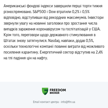
Американські фондові індекси завершили перші торги тижня
різноспрямовано. S&P500 і Dow втратили 0,2% і 0,5%
відповідно, відступивши від рекордних максимумів. Інвестори
звернули увагу на новинні заголовки про зростання числа
випадків зараження коронавірусом та госпіталізацій у США.
Крім того, переговори щодо державного стимулювання в
Штатах знову затягнулися. Nasdaq, навпаки, додав 0,5%,
оскільки технологічні компанії повинні виграти від можливого
посилення карантину. Енергетичний сектор відступив на 2,4%
на тлі падіння цін на нафту.
Email контакт центра - info@ffin.ua