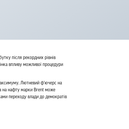
бутку після рекордних рівнів
оцінка впливу можливої процедури
максимуму. Лютневий ф'ючерс на
на на нафту марки Brent може
ками переходу влади до демократів