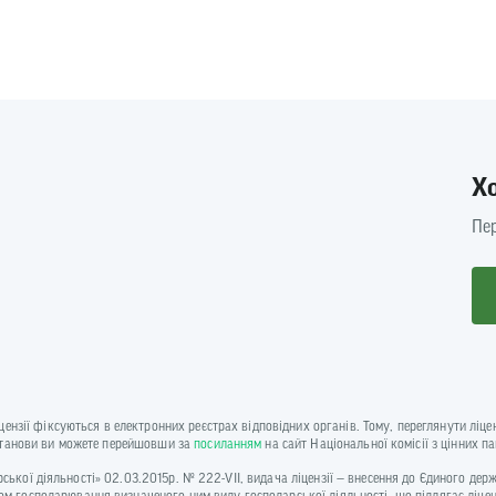
Х
Пер
іцензії фіксуються в електронних реєстрах відповідних органів. Тому, переглянути лі
установи ви можете перейшовши за
посиланням
на сайт Національної комісії з цінних п
одарської діяльності» 02.03.2015р. № 222-VII, видача ліцензії — внесення до Єдиного де