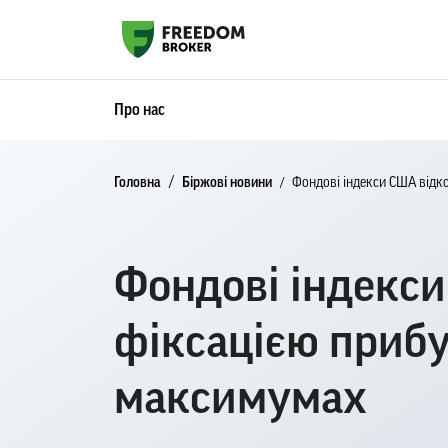
Про нас
Головна
Біржові новини
Фондові індекси США відк
Фондові індекси
фіксацією приб
максимумах