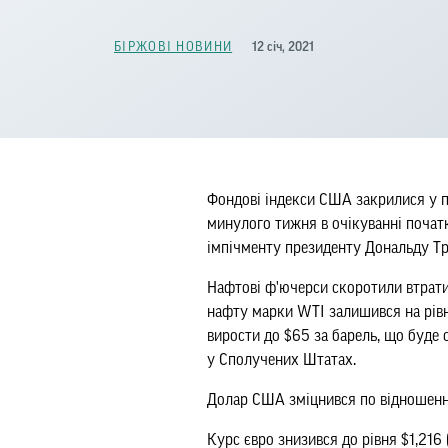
12 січ, 2021
БІРЖОВІ НОВИНИ
Фондові індекси США закрилися у по
минулого тижня в очікуванні початк
імпічменту президенту Дональду Т
Нафтові ф'ючерси скоротили втрати
нафту марки WTI залишився на рівні
вирости до $65 за барель, що буде
у Сполучених Штатах.
Долар США зміцнився по відношенн
Курс євро знизився до рівня $1,216 (