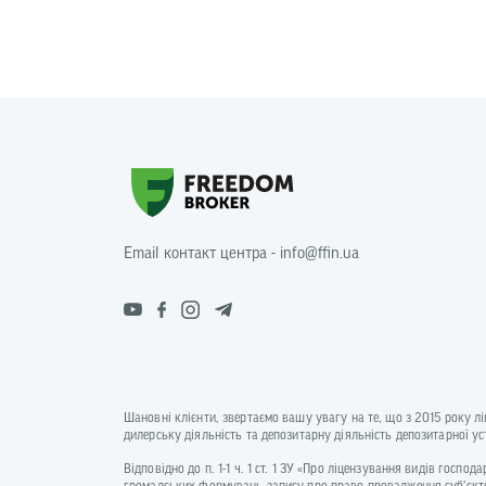
Email контакт центра - info@ffin.ua
Шановні клієнти, звертаємо вашу увагу на те, що з 2015 року л
дилерську діяльність та депозитарну діяльність депозитарної 
Відповідно до п. 1-1 ч. 1 ст. 1 ЗУ «Про ліцензування видів госп