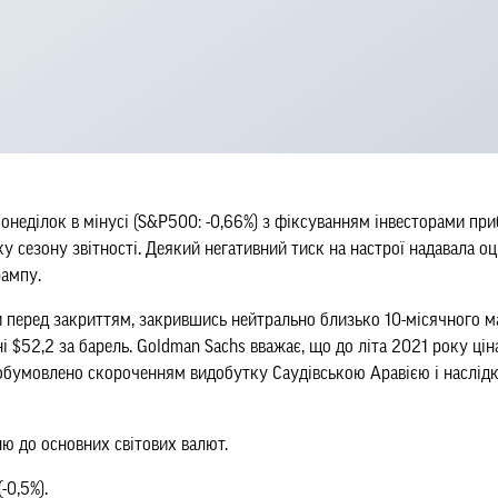
неділок в мінусі (S&P500: -0,66%) з фіксуванням інвесторами при
у сезону звітності. Деякий негативний тиск на настрої надавала 
рампу.
 перед закриттям, закрившись нейтрально близько 10-місячного 
 $52,2 за барель. Goldman Sachs вважає, що до літа 2021 року ці
 обумовлено скороченням видобутку Саудівською Аравією і наслід
ю до основних світових валют.
-0,5%).