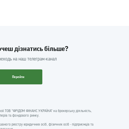
очеш дізнатись більше?
еходь на наш телеграм-канал
Перейти
цензії ТОВ "ФРІДОМ ФІНАНС УКРАЇНА" на брокерську діяльність,
аперів та фондового ринку.
ржавного реєстру юридичних осіб, фізичних осіб - підприємців та