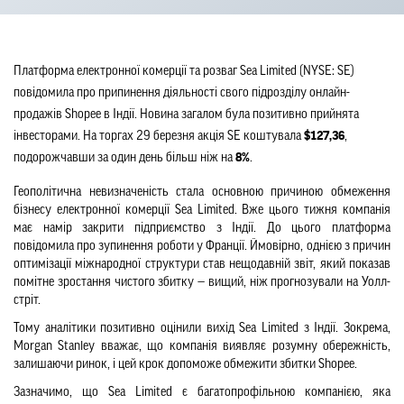
Платформа електронної комерції та розваг Sea Limited (NYSE: SE) 
повідомила про припинення діяльності свого підрозділу онлайн-
продажів Shopee в Індії. Новина загалом була позитивно прийнята 
інвесторами. На торгах 29 березня акція SE коштувала 
$127,36
, 
подорожчавши за один день більш ніж на 
8%
.
Геополітична невизначеність стала основною причиною обмеження 
бізнесу електронної комерції Sea Limited. Вже цього тижня компанія 
має намір закрити підприємство з Індії. До цього платформа 
повідомила про зупинення роботи у Франції. Ймовірно, однією з причин 
оптимізації міжнародної структури став нещодавній звіт, який показав 
помітне зростання чистого збитку — вищий, ніж прогнозували на Уолл-
стріт.
Тому аналітики позитивно оцінили вихід Sea Limited з Індії. Зокрема, 
Morgan Stanley вважає, що компанія виявляє розумну обережність, 
залишаючи ринок, і цей крок допоможе обмежити збитки Shopee.
Зазначимо, що Sea Limited є багатопрофільною компанією, яка 