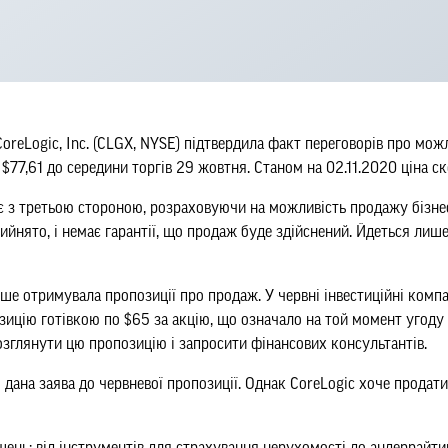
CoreLogic, Inc. (CLGX, NYSE) підтвердила факт переговорів про мо
77,61 до середини торгів 29 жовтня. Станом на 02.11.2020 ціна ск
іє з третьою стороною, розраховуючи на можливість продажу бізнес
ийнято, і немає гарантії, що продаж буде здійснений. Йдеться лиш
ше отримувала пропозиції про продаж. У червні інвестиційні компані
зицію готівкою по $65 за акцію, що означало на той момент угоду 
озглянути цю пропозицію і запросити фінансових консультантів.
 дана заява до червневої пропозиції. Однак CoreLogic хоче продати