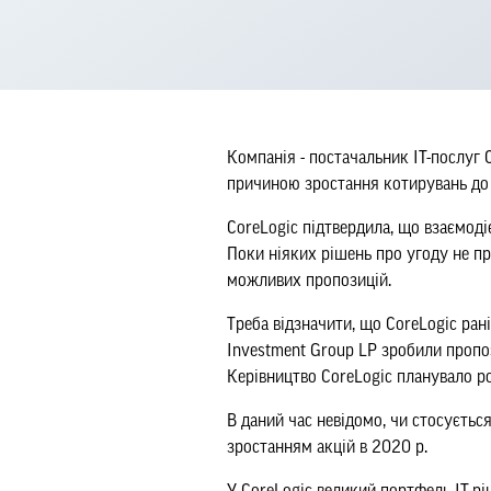
Компанія - постачальник ІТ-послуг 
причиною зростання котирувань до $
CoreLogic підтвердила, що взаємод
Поки ніяких рішень про угоду не пр
можливих пропозицій.
Треба відзначити, що CoreLogic рані
Investment Group LP зробили пропо
Керівництво CoreLogic планувало р
В даний час невідомо, чи стосується
зростанням акцій в 2020 р.