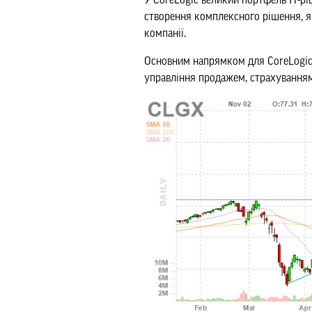
У CoreLogic великий портфель ІТ-рі
створення комплексного рішення, я
компанії.
Основним напрямком для CoreLogic 
управління продажем, страхуванням 