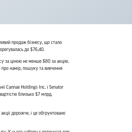
жливий продаж бізнесу, що стало
орегувалась до $76,40.
у за ціною не менше $80 за акцію.
е про намір, пошуку та вивчення
ї Cannae Holdings Inc. і Senator
вартістю близько $7 млрд.
 акції дорожче, і це обгрунтовано