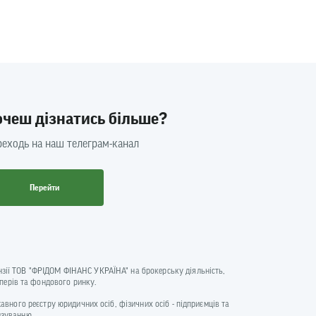
очеш дізнатись більше?
еходь на наш телеграм-канал
Перейти
цензії ТОВ "ФРІДОМ ФІНАНС УКРАЇНА" на брокерську діяльність,
аперів та фондового ринку.
ржавного реєстру юридичних осіб, фізичних осіб - підприємців та
нзуванню.