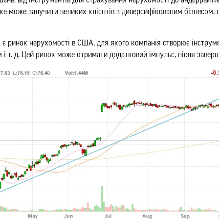
шень: від інструментів для страхування нерухомості до андеррайтин
ке може залучити великих клієнтів з диверсифікованим бізнесом,
є ринок нерухомості в США, для якого компанія створює інструме
і т. д. Цей ринок може отримати додатковий імпульс, після завер