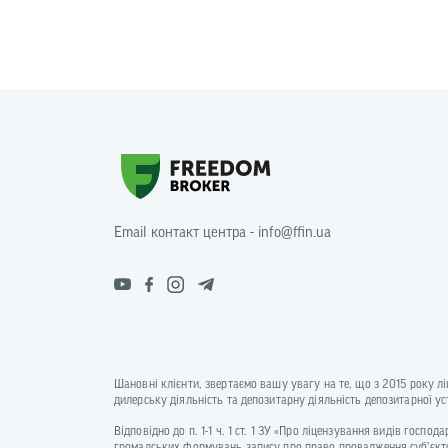
Email контакт центра - info@ffin.ua
Шановні клієнти, звертаємо вашу увагу на те, що з 2015 року л
дилерську діяльність та депозитарну діяльність депозитарної 
Відповідно до п. 1-1 ч. 1 ст. 1 ЗУ «Про ліцензування видів госп
громадських формувань запису про право провадження суб’єкто