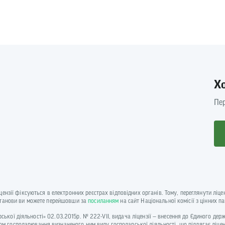
Х
Пер
іцензії фіксуються в електронних реєстрах відповідних органів. Тому, переглянути лі
установи ви можете перейшовши за
посиланням
на сайт Національної комісії з цінних п
одарської діяльності» 02.03.2015р. № 222-VII, видача ліцензії — внесення до Єдиного де
м господарювання визначеного ним виду господарської діяльності, що підлягає ліце