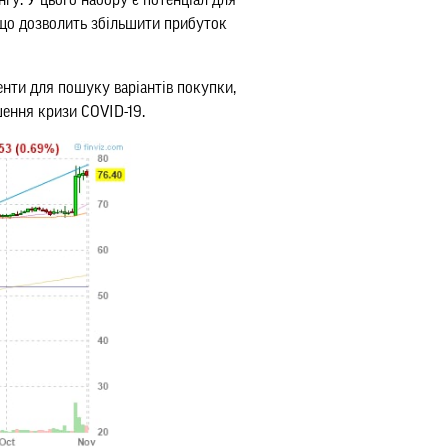
гу. У цього набору є потенціал для
 що дозволить збільшити прибуток
нти для пошуку варіантів покупки,
шення кризи COVID-19.