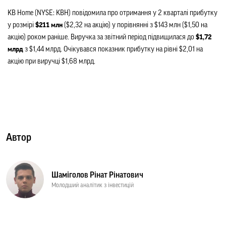
KB Home (NYSE: KBH) повідомила про отримання у 2 кварталі прибутку 
у розмірі 
$211 млн
 ($2,32 на акцію) у порівнянні з $143 млн ($1,50 на 
акцію) роком раніше. Виручка за звітний період підвищилася до
 $1,72 
млрд 
з $1,44 млрд. Очікувався показник прибутку на рівні $2,01 на 
акцію при виручці $1,68 млрд.
Автор
Шаміголов Рінат Рінатович
Молодший аналітик з інвестицій