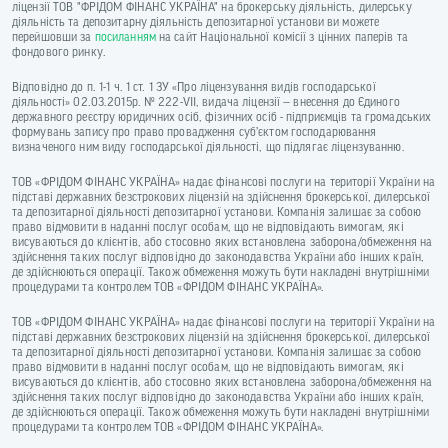
ліцензії ТОВ "ФРІДОМ ФІНАНС УКРАЇНА" на брокерську діяльність, дилерську
діяльність та депозитарну діяльність депозитарної установи ви можете
перейшовши за
посиланням
на сайт Національної комісії з цінних паперів та
фондового ринку.
Відповідно до п. 1-1 ч. 1 ст. 1 ЗУ «Про ліцензування видів господарської
діяльності» 02.03.2015р. № 222-VII, видача ліцензії — внесення до Єдиного
державного реєстру юридичних осіб, фізичних осіб - підприємців та громадських
формувань запису про право провадження суб’єктом господарювання
визначеного ним виду господарської діяльності, що підлягає ліцензуванню.
ТОВ «ФРІДОМ ФІНАНС УКРАЇНА» надає фінансові послуги на території України на
підставі державних безстрокових ліцензій на здійснення брокерської, дилерської
та депозитарної діяльності депозитарної установи. Компанія залишає за собою
право відмовити в наданні послуг особам, що не відповідають вимогам, які
висуваються до клієнтів, або стосовно яких встановлена заборона/обмеження на
здійснення таких послуг відповідно до законодавства України або інших країн,
де здійснюються операції. Також обмеження можуть бути накладені внутрішніми
процедурами та контролем ТОВ «ФРІДОМ ФІНАНС УКРАЇНА».
ТОВ «ФРІДОМ ФІНАНС УКРАЇНА» надає фінансові послуги на території України на
підставі державних безстрокових ліцензій на здійснення брокерської, дилерської
та депозитарної діяльності депозитарної установи. Компанія залишає за собою
право відмовити в наданні послуг особам, що не відповідають вимогам, які
висуваються до клієнтів, або стосовно яких встановлена заборона/обмеження на
здійснення таких послуг відповідно до законодавства України або інших країн,
де здійснюються операції. Також обмеження можуть бути накладені внутрішніми
процедурами та контролем ТОВ «ФРІДОМ ФІНАНС УКРАЇНА».