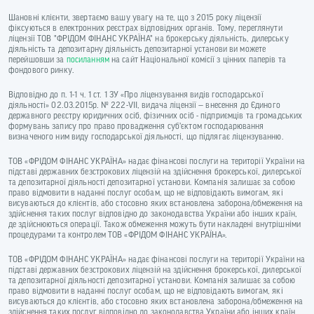
Шановні клієнти, звертаємо вашу увагу на те, що з 2015 року ліцензії
фіксуються в електронних реєстрах відповідних органів. Тому, переглянути
ліцензії ТОВ "ФРІДОМ ФІНАНС УКРАЇНА" на брокерську діяльність, дилерську
діяльність та депозитарну діяльність депозитарної установи ви можете
перейшовши за
посиланням
на сайт Національної комісії з цінних паперів та
фондового ринку.
Відповідно до п. 1-1 ч. 1 ст. 1 ЗУ «Про ліцензування видів господарської
діяльності» 02.03.2015р. № 222-VII, видача ліцензії — внесення до Єдиного
державного реєстру юридичних осіб, фізичних осіб - підприємців та громадських
формувань запису про право провадження суб’єктом господарювання
визначеного ним виду господарської діяльності, що підлягає ліцензуванню.
ТОВ «ФРІДОМ ФІНАНС УКРАЇНА» надає фінансові послуги на території України на
підставі державних безстрокових ліцензій на здійснення брокерської, дилерської
та депозитарної діяльності депозитарної установи. Компанія залишає за собою
право відмовити в наданні послуг особам, що не відповідають вимогам, які
висуваються до клієнтів, або стосовно яких встановлена заборона/обмеження на
здійснення таких послуг відповідно до законодавства України або інших країн,
де здійснюються операції. Також обмеження можуть бути накладені внутрішніми
процедурами та контролем ТОВ «ФРІДОМ ФІНАНС УКРАЇНА».
ТОВ «ФРІДОМ ФІНАНС УКРАЇНА» надає фінансові послуги на території України на
підставі державних безстрокових ліцензій на здійснення брокерської, дилерської
та депозитарної діяльності депозитарної установи. Компанія залишає за собою
право відмовити в наданні послуг особам, що не відповідають вимогам, які
висуваються до клієнтів, або стосовно яких встановлена заборона/обмеження на
здійснення таких послуг відповідно до законодавства України або інших країн,