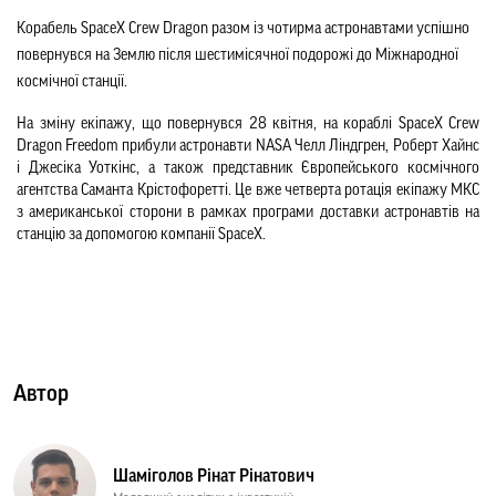
Корабель SpaceX Crew Dragon разом із чотирма астронавтами успішно 
повернувся на Землю після шестимісячної подорожі до Міжнародної 
космічної станції.
На зміну екіпажу, що повернувся 28 квітня, на кораблі SpaceX Crew 
Dragon Freedom прибули астронавти NASA Челл Ліндгрен, Роберт Хайнс 
і Джесіка Уоткінс, а також представник Європейського космічного 
агентства Саманта Крістофоретті. Це вже четверта ротація екіпажу МКС 
з американської сторони в рамках програми доставки астронавтів на 
станцію за допомогою компанії SpaceX.
Автор
Шаміголов Рінат Рінатович