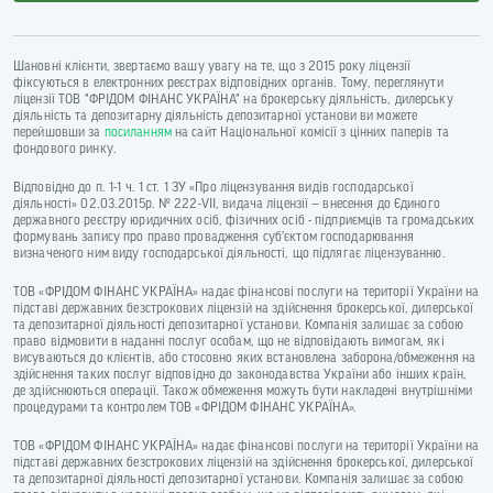
Шановні клієнти, звертаємо вашу увагу на те, що з 2015 року ліцензії
фіксуються в електронних реєстрах відповідних органів. Тому, переглянути
ліцензії ТОВ "ФРІДОМ ФІНАНС УКРАЇНА" на брокерську діяльність, дилерську
діяльність та депозитарну діяльність депозитарної установи ви можете
перейшовши за
посиланням
на сайт Національної комісії з цінних паперів та
фондового ринку.
Відповідно до п. 1-1 ч. 1 ст. 1 ЗУ «Про ліцензування видів господарської
діяльності» 02.03.2015р. № 222-VII, видача ліцензії — внесення до Єдиного
державного реєстру юридичних осіб, фізичних осіб - підприємців та громадських
формувань запису про право провадження суб’єктом господарювання
визначеного ним виду господарської діяльності, що підлягає ліцензуванню.
ТОВ «ФРІДОМ ФІНАНС УКРАЇНА» надає фінансові послуги на території України на
підставі державних безстрокових ліцензій на здійснення брокерської, дилерської
та депозитарної діяльності депозитарної установи. Компанія залишає за собою
право відмовити в наданні послуг особам, що не відповідають вимогам, які
висуваються до клієнтів, або стосовно яких встановлена заборона/обмеження на
здійснення таких послуг відповідно до законодавства України або інших країн,
де здійснюються операції. Також обмеження можуть бути накладені внутрішніми
процедурами та контролем ТОВ «ФРІДОМ ФІНАНС УКРАЇНА».
ТОВ «ФРІДОМ ФІНАНС УКРАЇНА» надає фінансові послуги на території України на
підставі державних безстрокових ліцензій на здійснення брокерської, дилерської
та депозитарної діяльності депозитарної установи. Компанія залишає за собою