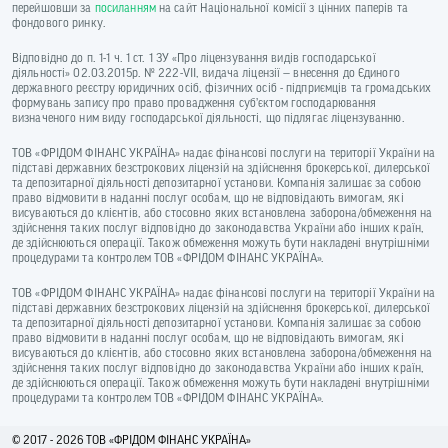
перейшовши за
посиланням
на сайт Національної комісії з цінних паперів та
фондового ринку.
Відповідно до п. 1-1 ч. 1 ст. 1 ЗУ «Про ліцензування видів господарської
діяльності» 02.03.2015р. № 222-VII, видача ліцензії — внесення до Єдиного
державного реєстру юридичних осіб, фізичних осіб - підприємців та громадських
формувань запису про право провадження суб’єктом господарювання
визначеного ним виду господарської діяльності, що підлягає ліцензуванню.
ТОВ «ФРІДОМ ФІНАНС УКРАЇНА» надає фінансові послуги на території України на
підставі державних безстрокових ліцензій на здійснення брокерської, дилерської
та депозитарної діяльності депозитарної установи. Компанія залишає за собою
право відмовити в наданні послуг особам, що не відповідають вимогам, які
висуваються до клієнтів, або стосовно яких встановлена заборона/обмеження на
здійснення таких послуг відповідно до законодавства України або інших країн,
де здійснюються операції. Також обмеження можуть бути накладені внутрішніми
процедурами та контролем ТОВ «ФРІДОМ ФІНАНС УКРАЇНА».
ТОВ «ФРІДОМ ФІНАНС УКРАЇНА» надає фінансові послуги на території України на
підставі державних безстрокових ліцензій на здійснення брокерської, дилерської
та депозитарної діяльності депозитарної установи. Компанія залишає за собою
право відмовити в наданні послуг особам, що не відповідають вимогам, які
висуваються до клієнтів, або стосовно яких встановлена заборона/обмеження на
здійснення таких послуг відповідно до законодавства України або інших країн,
де здійснюються операції. Також обмеження можуть бути накладені внутрішніми
процедурами та контролем ТОВ «ФРІДОМ ФІНАНС УКРАЇНА».
© 2017 - 2026 ТОВ «ФРIДОМ ФІНАНС УКРАЇНА»