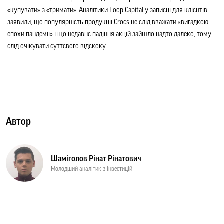
«купувати» з «тримати». Аналітики Loop Capital у записці для клієнтів 
заявили, що популярність продукції Crocs не слід вважати «вигадкою 
епохи пандемії» і що недавнє падіння акцій зайшло надто далеко, тому 
слід очікувати суттєвого відскоку.
Автор
Шаміголов Рінат Рінатович
Молодший аналітик з інвестицій