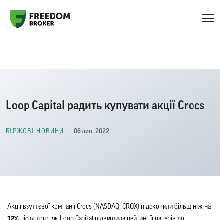
Головна
Біржові новини
Loop Capital радить купувати акції Crocs
Loop Capital радить купувати акції Crocs
06 лип, 2022
БІРЖОВІ НОВИНИ
Акції взуттєвої компанії Crocs (NASDAQ: CROX) підскочили більш ніж на 
12%
 після того, як Loop Capital підвищила рейтинг її паперів до 