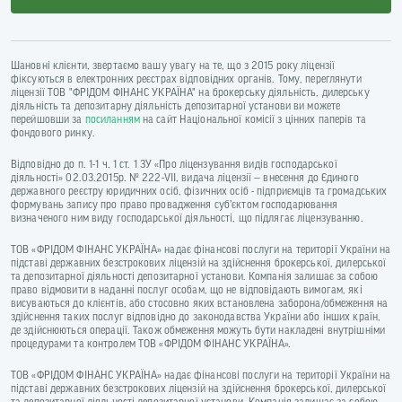
Шановні клієнти, звертаємо вашу увагу на те, що з 2015 року ліцензії
фіксуються в електронних реєстрах відповідних органів. Тому, переглянути
ліцензії ТОВ "ФРІДОМ ФІНАНС УКРАЇНА" на брокерську діяльність, дилерську
діяльність та депозитарну діяльність депозитарної установи ви можете
перейшовши за
посиланням
на сайт Національної комісії з цінних паперів та
фондового ринку.
Відповідно до п. 1-1 ч. 1 ст. 1 ЗУ «Про ліцензування видів господарської
діяльності» 02.03.2015р. № 222-VII, видача ліцензії — внесення до Єдиного
державного реєстру юридичних осіб, фізичних осіб - підприємців та громадських
формувань запису про право провадження суб’єктом господарювання
визначеного ним виду господарської діяльності, що підлягає ліцензуванню.
ТОВ «ФРІДОМ ФІНАНС УКРАЇНА» надає фінансові послуги на території України на
підставі державних безстрокових ліцензій на здійснення брокерської, дилерської
та депозитарної діяльності депозитарної установи. Компанія залишає за собою
право відмовити в наданні послуг особам, що не відповідають вимогам, які
висуваються до клієнтів, або стосовно яких встановлена заборона/обмеження на
здійснення таких послуг відповідно до законодавства України або інших країн,
де здійснюються операції. Також обмеження можуть бути накладені внутрішніми
процедурами та контролем ТОВ «ФРІДОМ ФІНАНС УКРАЇНА».
ТОВ «ФРІДОМ ФІНАНС УКРАЇНА» надає фінансові послуги на території України на
підставі державних безстрокових ліцензій на здійснення брокерської, дилерської
та депозитарної діяльності депозитарної установи. Компанія залишає за собою