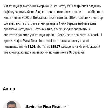
У п'ятницю ф'ючерси на американську нафту WTI закрилися падінням, 
зафіксувавши майже 13-відсоткове зниження за тиждень - найбільше з 
кінця квітня 2020 р. Це сталося після того, як США оголосили в четвер, 
що вивільнять зі стратегічних резервів 1 млн барелів нафти в день 
протягом наступних шести місяців, а Міжнародне енергетичне 
агентство заявило у п'ятницю, що інші його члени планують аналогічні 
кроки. Нафта West Texas Intermediate з постачанням у травні 
подешевшала на 
$1,01
, або 1%, до 
$99,27
 за барель на Нью-Йоркській 
товарній біржі, що є найнижчим показником з 16 березня.
Автор
Шаміголов Рінат Рінатович