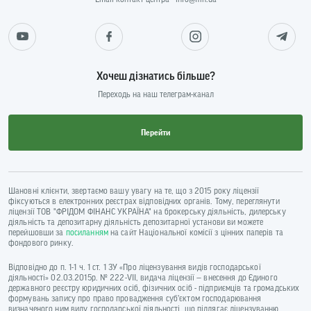
Хочеш дізнатись більше?
Переходь на наш телеграм-канал
Перейти
Шановні клієнти, звертаємо вашу увагу на те, що з 2015 року ліцензії
фіксуються в електронних реєстрах відповідних органів. Тому, переглянути
ліцензії ТОВ "ФРІДОМ ФІНАНС УКРАЇНА" на брокерську діяльність, дилерську
діяльність та депозитарну діяльність депозитарної установи ви можете
перейшовши за
посиланням
на сайт Національної комісії з цінних паперів та
фондового ринку.
Відповідно до п. 1-1 ч. 1 ст. 1 ЗУ «Про ліцензування видів господарської
діяльності» 02.03.2015р. № 222-VII, видача ліцензії — внесення до Єдиного
державного реєстру юридичних осіб, фізичних осіб - підприємців та громадських
формувань запису про право провадження суб’єктом господарювання
визначеного ним виду господарської діяльності, що підлягає ліцензуванню.