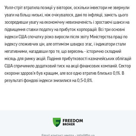
Уолл-стріт втратила позиції у вівторок, оскільки інвестори не звернули
уваги на більш низькі, ніж очікувалося, дані по інфляції, замість цього
зосередивши увагу на економічну невизначеність і зростаюч
і
шанси на
підвищення ставки податку на прибуток корпорацій. Всі три основні
індекси США спочатку різко виросли після звіту Міністерства праці по
індексу споживчих цін, але оптимізм швидко згас, і індикатори стали
негативними, нагадавши про те, що вересень - історично складний
місяць для ринку акцій. Падіння прибутковості казначейських облігацій
США спричинило додатковий тиск на акції фінансових компаній. Сектор
охорони здоров'я був кращим, але все одно втратив близько 0,1%.
В
результаті фондові індекси знизилися на 0,5-0,8%.
Email контакт центра - info@ffin.ua