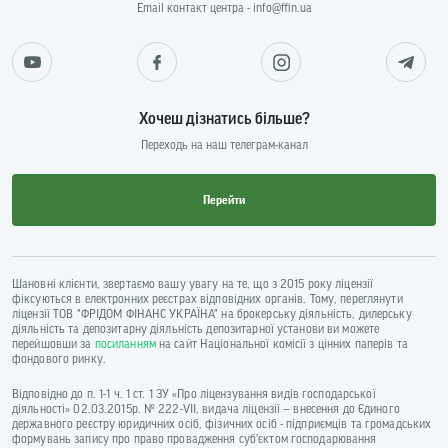
Email контакт центра - info@ffin.ua
Хочеш дізнатись більше?
Переходь на наш телеграм-канал
Перейти
Шановні клієнти, звертаємо вашу увагу на те, що з 2015 року ліцензії
фіксуються в електронних реєстрах відповідних органів. Тому, переглянути
ліцензії ТОВ "ФРІДОМ ФІНАНС УКРАЇНА" на брокерську діяльність, дилерську
діяльність та депозитарну діяльність депозитарної установи ви можете
перейшовши за
посиланням
на сайт Національної комісії з цінних паперів та
фондового ринку.
Відповідно до п. 1-1 ч. 1 ст. 1 ЗУ «Про ліцензування видів господарської
діяльності» 02.03.2015р. № 222-VII, видача ліцензії — внесення до Єдиного
державного реєстру юридичних осіб, фізичних осіб - підприємців та громадських
формувань запису про право провадження суб’єктом господарювання