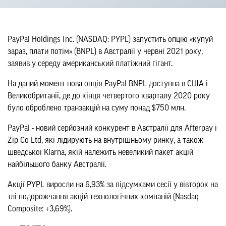
PayPal Holdings Inc. (NASDAQ: PYPL) запустить опцію «купуй
зараз, плати потім» (BNPL) в Австралії у червні 2021 року,
заявив у середу американський платіжний гігант.
На даний момент нова опція PayPal BNPL доступна в США і
Великобританії, де до кінця четвертого кварталу 2020 року
було оброблено транзакцій на суму понад $750 млн.
PayPal - новий серйозний конкурент в Австралії для Afterpay і
Zip Co Ltd, які лідирують на внутрішньому ринку, а також
шведської Klarna, якій належить невеликий пакет акцій
найбільшого банку Австралії.
Акції PYPL виросли на 6,93% за підсумками сесії у вівторок на
тлі подорожчання акцій технологічних компаній (Nasdaq
Composite: +3,69%).