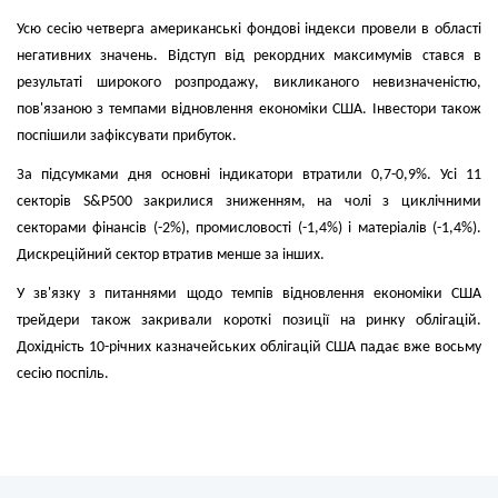
Усю сесію четверга американські фондові індекси провели в області
негативних значень. Відступ від рекордних максимумів стався в
результаті широкого розпродажу, викликаного невизначеністю,
пов'язаною з темпами відновлення економіки США. Інвестори також
поспішили зафіксувати прибуток.
За підсумками дня основні індикатори втратили 0,7-0,9%. Усі 11
секторів S&P500 закрилися зниженням, на чолі з циклічними
секторами фінансів (-2%), промисловості (-1,4%) і матеріалів (-1,4%).
Дискреційний сектор втратив менше за інших.
У зв'язку з питаннями щодо темпів відновлення економіки США
трейдери також закривали короткі позиції на ринку облігацій.
Дохідність 10-річних казначейських облігацій США падає вже восьму
сесію поспіль.