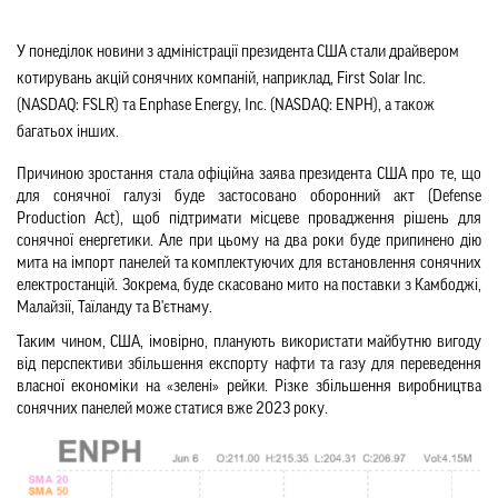
У понеділок новини з адміністрації президента США стали драйвером 
котирувань акцій сонячних компаній, наприклад, First Solar Inc. 
(NASDAQ: FSLR) та Enphase Energy, Inc. (NASDAQ: ENPH), а також 
багатьох інших.
Причиною зростання стала офіційна заява президента США про те, що 
для сонячної галузі буде застосовано оборонний акт (Defense 
Production Act), щоб підтримати місцеве провадження рішень для 
сонячної енергетики. Але при цьому на два роки буде припинено дію 
мита на імпорт панелей та комплектуючих для встановлення сонячних 
електростанцій. Зокрема, буде скасовано мито на поставки з Камбоджі, 
Малайзії, Таїланду та В'єтнаму.
Таким чином, США, імовірно, планують використати майбутню вигоду 
від перспективи збільшення експорту нафти та газу для переведення 
власної економіки на «зелені» рейки. Різке збільшення виробництва 
сонячних панелей може статися вже 2023 року.