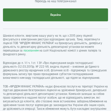
Переходь на наш телеграм-канал
Перейти
Шановні клієнти, звертаємо вашу увагу на те, що з 2015 року ліцензії
фіксуються в електронних реєстрах відповідних органів. Тому, переглянути
ліцензії ТОВ "ФРІДОМ ФІНАНС УКРАЇНА" на брокерську діяльність, дилерську
діяльність та депозитарну діяльність депозитарної установи ви можете
перейшовши за
посиланням
на сайт Національної комісії з цінних паперів та
фондового ринку.
Відповідно до п. 1-1 ч. 1 ст. 1 ЗУ «Про ліцензування видів господарської
діяльності» 02.03.2015р. № 222-VII, видача ліцензії — внесення до Єдиного
державного реєстру юридичних осіб, фізичних осіб - підприємців та громадських
формувань запису про право провадження суб’єктом господарювання
визначеного ним виду господарської діяльності, що підлягає ліцензуванню.
ТОВ «ФРІДОМ ФІНАНС УКРАЇНА» надає фінансові послуги на території України на
підставі державних безстрокових ліцензій на здійснення брокерської, дилерської
та депозитарної діяльності депозитарної установи. Компанія залишає за собою
право відмовити в наданні послуг особам, що не відповідають вимогам, які
висуваються до клієнтів, або стосовно яких встановлена заборона/обмеження на
здійснення таких послуг відповідно до законодавства України або інших країн,
де здійснюються операції. Також обмеження можуть бути накладені внутрішніми