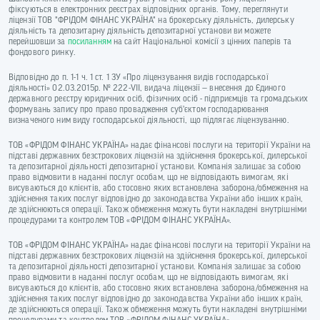
фіксуються в електронних реєстрах відповідних органів. Тому, переглянути
ліцензії ТОВ "ФРІДОМ ФІНАНС УКРАЇНА" на брокерську діяльність, дилерську
діяльність та депозитарну діяльність депозитарної установи ви можете
перейшовши за
посиланням
на сайт Національної комісії з цінних паперів та
фондового ринку.
Відповідно до п. 1-1 ч. 1 ст. 1 ЗУ «Про ліцензування видів господарської
діяльності» 02.03.2015р. № 222-VII, видача ліцензії — внесення до Єдиного
державного реєстру юридичних осіб, фізичних осіб - підприємців та громадських
формувань запису про право провадження суб’єктом господарювання
визначеного ним виду господарської діяльності, що підлягає ліцензуванню.
ТОВ «ФРІДОМ ФІНАНС УКРАЇНА» надає фінансові послуги на території України на
підставі державних безстрокових ліцензій на здійснення брокерської, дилерської
та депозитарної діяльності депозитарної установи. Компанія залишає за собою
право відмовити в наданні послуг особам, що не відповідають вимогам, які
висуваються до клієнтів, або стосовно яких встановлена заборона/обмеження на
здійснення таких послуг відповідно до законодавства України або інших країн,
де здійснюються операції. Також обмеження можуть бути накладені внутрішніми
процедурами та контролем ТОВ «ФРІДОМ ФІНАНС УКРАЇНА».
ТОВ «ФРІДОМ ФІНАНС УКРАЇНА» надає фінансові послуги на території України на
підставі державних безстрокових ліцензій на здійснення брокерської, дилерської
та депозитарної діяльності депозитарної установи. Компанія залишає за собою
право відмовити в наданні послуг особам, що не відповідають вимогам, які
висуваються до клієнтів, або стосовно яких встановлена заборона/обмеження на
здійснення таких послуг відповідно до законодавства України або інших країн,
де здійснюються операції. Також обмеження можуть бути накладені внутрішніми
процедурами та контролем ТОВ «ФРІДОМ ФІНАНС УКРАЇНА».