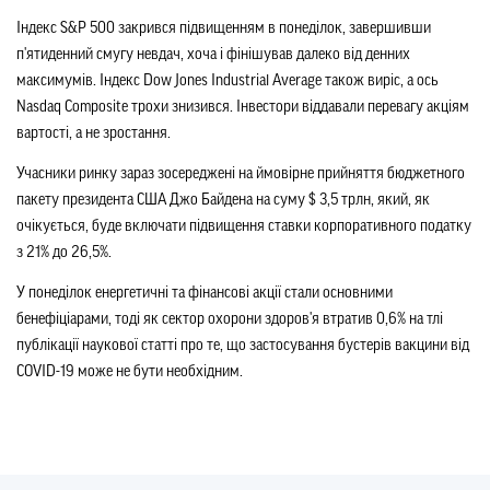
Індекс S&P 500 закрився підвищенням в понеділок, завершивши
п'ятиденний смугу невдач, хоча і фінішував далеко від денних
максимумів. Індекс Dow Jones Industrial Average також виріс, а ось
Nasdaq Composite трохи знизився. Інвестори віддавали перевагу акціям
вартості, а не зростання.
Учасники ринку зараз зосереджені на ймовірне прийняття бюджетного
пакету президента США Джо Байдена на суму $ 3,5 трлн, який, як
очікується, буде включати підвищення ставки корпоративного податку
з 21% до 26,5%.
У понеділок енергетичні та фінансові акції стали основними
бенефіціарами, тоді як сектор охорони здоров'я втратив 0,6% на тлі
публікації наукової статті про те, що застосування бустерів вакцини від
COVID-19 може не бути необхідним.