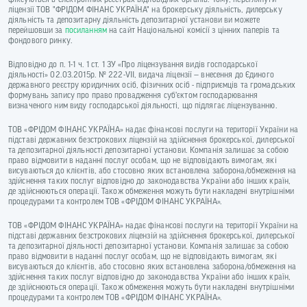
ліцензії ТОВ "ФРІДОМ ФІНАНС УКРАЇНА" на брокерську діяльність, дилерську
діяльність та депозитарну діяльність депозитарної установи ви можете
перейшовши за
посиланням
на сайт Національної комісії з цінних паперів та
фондового ринку.
Відповідно до п. 1-1 ч. 1 ст. 1 ЗУ «Про ліцензування видів господарської
діяльності» 02.03.2015р. № 222-VII, видача ліцензії — внесення до Єдиного
державного реєстру юридичних осіб, фізичних осіб - підприємців та громадських
формувань запису про право провадження суб’єктом господарювання
визначеного ним виду господарської діяльності, що підлягає ліцензуванню.
ТОВ «ФРІДОМ ФІНАНС УКРАЇНА» надає фінансові послуги на території України на
підставі державних безстрокових ліцензій на здійснення брокерської, дилерської
та депозитарної діяльності депозитарної установи. Компанія залишає за собою
право відмовити в наданні послуг особам, що не відповідають вимогам, які
висуваються до клієнтів, або стосовно яких встановлена заборона/обмеження на
здійснення таких послуг відповідно до законодавства України або інших країн,
де здійснюються операції. Також обмеження можуть бути накладені внутрішніми
процедурами та контролем ТОВ «ФРІДОМ ФІНАНС УКРАЇНА».
ТОВ «ФРІДОМ ФІНАНС УКРАЇНА» надає фінансові послуги на території України на
підставі державних безстрокових ліцензій на здійснення брокерської, дилерської
та депозитарної діяльності депозитарної установи. Компанія залишає за собою
право відмовити в наданні послуг особам, що не відповідають вимогам, які
висуваються до клієнтів, або стосовно яких встановлена заборона/обмеження на
здійснення таких послуг відповідно до законодавства України або інших країн,
де здійснюються операції. Також обмеження можуть бути накладені внутрішніми
процедурами та контролем ТОВ «ФРІДОМ ФІНАНС УКРАЇНА».