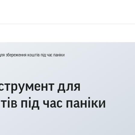
для збереження коштів під час паніки
нструмент для
ів під час паніки