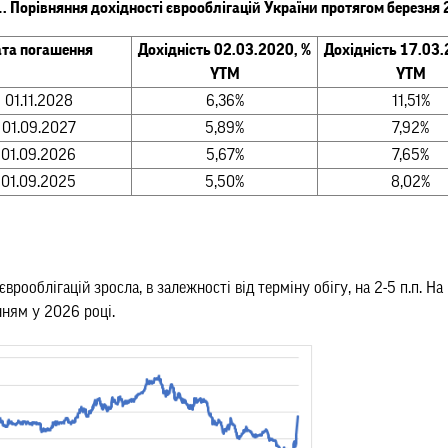
. Порівняння дохідності єврооблігацій України протягом березня
та погашення
Дохідність 02.03.2020, %
Дохідність 17.03.
YTM
YTM
01.11.2028
6,36%
11,51%
01.09.2027
5,89%
7,92%
01.09.2026
5,67%
7,65%
01.09.2025
5,50%
8,02%
 єврооблігацій зросла, в залежності від терміну обігу, на 2-5 п.п. 
нням у 2026 році.