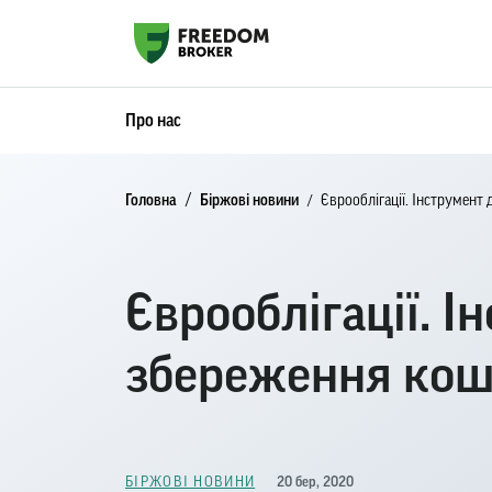
Про нас
Головна
Біржові новини
Єврооблігації. Інструмент 
Єврооблігації. І
збереження кошт
20 бер, 2020
БІРЖОВІ НОВИНИ