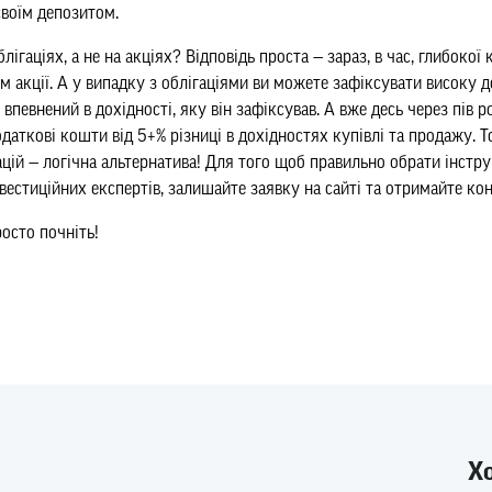
своїм депозитом.
ігаціях, а не на акціях? Відповідь проста — зараз, в час, глибокої 
 акції. А у випадку з облігаціями ви можете зафіксувати високу до
впевнений в дохідності, яку він зафіксував. А вже десь через пів р
аткові кошти від 5+% різниці в дохідностях купівлі та продажу. Т
ацій — логічна альтернатива! Для того щоб правильно обрати інстру
нвестиційних експертів, залишайте заявку на сайті та отримайте ко
росто почніть!
Х