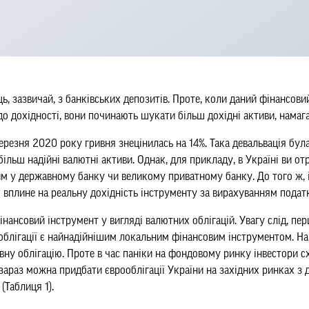
ь, зазвичай, з банківських депозитів. Проте, коли даний фінансови
до дохідності, вони починають шукати більш дохідні активи, нама
резня 2020 року гривня знецінилась на 14%. Така девальвація бул
більш надійні валютні активи. Однак, для прикладу, в Україні ви от
м у державному банку чи великому приватному банку. До того ж, 
 вплине на реальну дохідність інструменту за вирахуванням подат
нансовий інструмент у вигляді валютних облігацій. Увагу слід, пер
і облігації є найнадійнішим локальним фінансовим інструментом. Н
ну облігацію. Проте в час паніки на фондовому ринку інвестори сх
 зараз можна придбати єврооблігації України на західних ринках з 
(Таблиця 1).