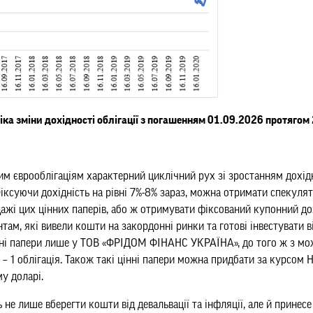
іка зміни дохідності облігації з погашенням 01.09.2026 протягом
им єврооблігаціям характерний циклічний рух зі зростанням дохід
. Фіксуючи дохідність на рівні 7%-8% зараз, можна отримати спекул
ажі цих цінних паперів, або ж отримувати фіксований купонний дох
там, які вивели кошти на закордонні ринки та готові інвестувати ві
нні папери лише у ТОВ «ФРІДОМ ФІНАНС УКРАЇНА», до того ж з мо
 – 1 облігація. Також такі цінні папери можна придбати за курсом 
му доларі.
не лише вберегти кошти від девальвації та інфляції, але й принесе