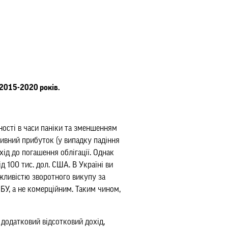
 2015-2020 років.
ності в часи паніки та зменшенням
ятивний прибуток (у випадку падіння
ід до погашення облігації. Однак
д 100 тис. дол. США. В Україні ви
жливістю зворотного викупу за
НБУ, а не комерційним. Таким чином,
 додатковий відсотковий дохід,