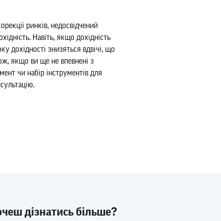
корекції ринків, недосвідчений
хідність. Навіть, якщо дохідність
оку дохідності знизяться вдвічі, що
ож, якщо ви ще не впевнені з
мент чи набір інструментів для
нсультацію.
очеш дізнатись більше?