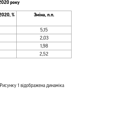
 2020 року
2020, %
Зміна, п.п.
5,15
2,03
1,98
2,52
На Рисунку 1 відображена динаміка