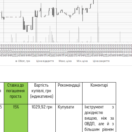
Ставка до 
Вартість 
Рекомендації
Коментарі
я
погашення 
купівлі, грн 
проста 
(індикативно)
5
15%
1029,92 грн
Купувати
Інструмент з 
дохідністю 
вищою, ніж за 
ОВДП, але й з 
більшим рівнем 