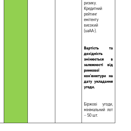
ризику. 
Кредитний 
рейтинг 
емітенту  
високий 
(uaAA-).  
Вартість та 
дохідність 
змінюється в 
залежності від 
ринкової 
кон’юнктури на 
дату укладання 
угоди.
Біржові угоди, 
мінімальний лот 
— 
50 шт.