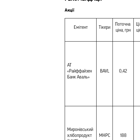
Акції
Поточна 
Ці
Емітент
Тікери
ціна, грн
ці
АТ 
«Райффайзен 
BAVL
0,42
Банк Аваль»
Миронівський 
хлібопродукт 
MHPC
188