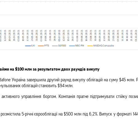
айже на $100 млн за результатом двох раундів викупу
afone Україна завершила другий раунд викупу облігацій на суму $45 млн.
анульованих облігацій становить $94 млн.
ї активного управління боргом. Компанія прагне підтримувати стійку позиці
 розмістила 5-річні єврооблігації на $500 млн під 6,2%. Випуск у форматі 1