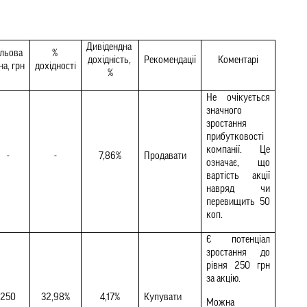
Дивідендна 
льова 
% 
дохідність, 
Рекомендації
Коментарі
на, грн
дохідності
%
Не очікується 
значного 
зростання 
прибутковості 
компанії. Це 
-
-
7,86%
Продавати 
означає, що 
вартість акції 
навряд чи 
перевищить 50 
коп.
Є потенціал 
зростання до 
рівня 250 грн 
за акцію.
250
32,98%
4,17%
Купувати
Можна 