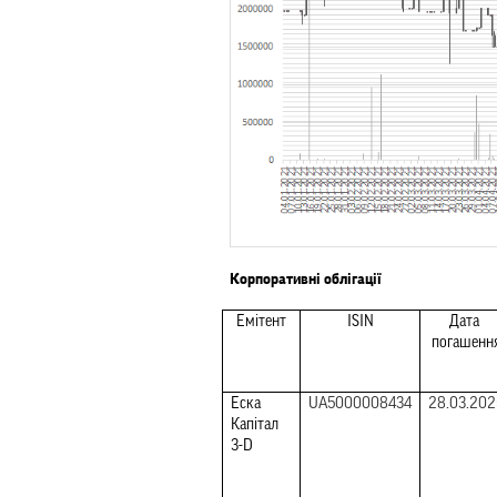
Корпоративні облігації
Емітент
ISIN
Дата 
погашенн
Еска 
UA5000008434
28.03.202
Капітал 
3-D   