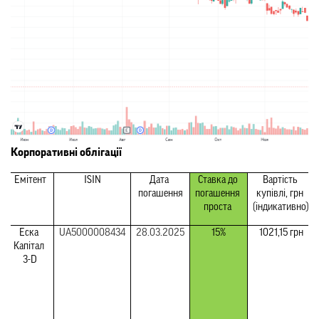
Корпоративні облігації
Емітент
ISIN
Дата 
Ставка до 
Вартість 
погашення
погашення 
купівлі, грн 
проста 
(індикативно)
Еска 
UA5000008434
28.03.2025
15%
1021,15 грн
Капітал 
3-D