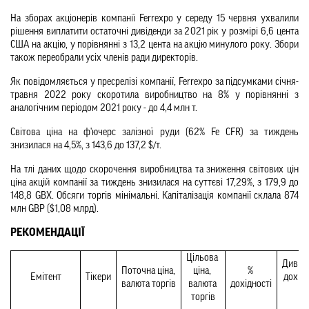
На зборах акціонерів компанії Ferrexpo у середу 15 червня ухвалили 
рішення виплатити остаточні дивіденди за 2021 рік у розмірі 6,6 цента 
США на акцію, у порівнянні з 13,2 цента на акцію минулого року. Збори 
також переобрали усіх членів ради директорів.
Як повідомляється у пресрелізі компанії, Ferrexpo за підсумками січня-
травня 2022 року скоротила виробництво на 8% у порівнянні з 
аналогічним періодом 2021 року - до 4,4 млн т.
Світова ціна на ф'ючерс залізної руди (62% Fe CFR) за тиждень 
знизилася на 4,5%, з 143,6 до 137,2 $/т.
На тлі даних щодо скорочення виробництва та зниження світових цін 
ціна акцій компанії за тиждень знизилася на суттєві
 17,29%, з 179,9 до 
148,8 GBX. Обсяги торгів мінімальні. Капіталізація компанії склала 874 
млн GBP ($1,08 млрд).
РЕКОМЕНДАЦІЇ
Цільова 
Дивіде
Поточна ціна, 
ціна, 
% 
Емітент
Тікери
дохідні
валюта торгів
валюта 
дохідності
%
торгів