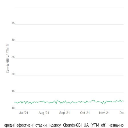
Середні ефективні ставки індексу Cbonds-GBI UA (YTM eff) незначно 