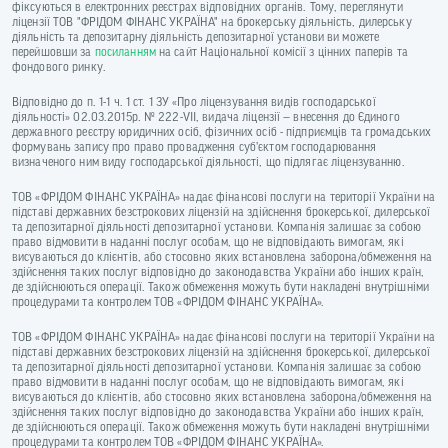
фіксуються в електронних реєстрах відповідних органів. Тому, переглянути
ліцензії ТОВ "ФРІДОМ ФІНАНС УКРАЇНА" на брокерську діяльність, дилерську
діяльність та депозитарну діяльність депозитарної установи ви можете
перейшовши за
посиланням
на сайт Національної комісії з цінних паперів та
фондового ринку.
Відповідно до п. 1-1 ч. 1 ст. 1 ЗУ «Про ліцензування видів господарської
діяльності» 02.03.2015р. № 222-VII, видача ліцензії — внесення до Єдиного
державного реєстру юридичних осіб, фізичних осіб - підприємців та громадських
формувань запису про право провадження суб’єктом господарювання
визначеного ним виду господарської діяльності, що підлягає ліцензуванню.
ТОВ «ФРІДОМ ФІНАНС УКРАЇНА» надає фінансові послуги на території України на
підставі державних безстрокових ліцензій на здійснення брокерської, дилерської
та депозитарної діяльності депозитарної установи. Компанія залишає за собою
право відмовити в наданні послуг особам, що не відповідають вимогам, які
висуваються до клієнтів, або стосовно яких встановлена заборона/обмеження на
здійснення таких послуг відповідно до законодавства України або інших країн,
де здійснюються операції. Також обмеження можуть бути накладені внутрішніми
процедурами та контролем ТОВ «ФРІДОМ ФІНАНС УКРАЇНА».
ТОВ «ФРІДОМ ФІНАНС УКРАЇНА» надає фінансові послуги на території України на
підставі державних безстрокових ліцензій на здійснення брокерської, дилерської
та депозитарної діяльності депозитарної установи. Компанія залишає за собою
право відмовити в наданні послуг особам, що не відповідають вимогам, які
висуваються до клієнтів, або стосовно яких встановлена заборона/обмеження на
здійснення таких послуг відповідно до законодавства України або інших країн,
де здійснюються операції. Також обмеження можуть бути накладені внутрішніми
процедурами та контролем ТОВ «ФРІДОМ ФІНАНС УКРАЇНА».