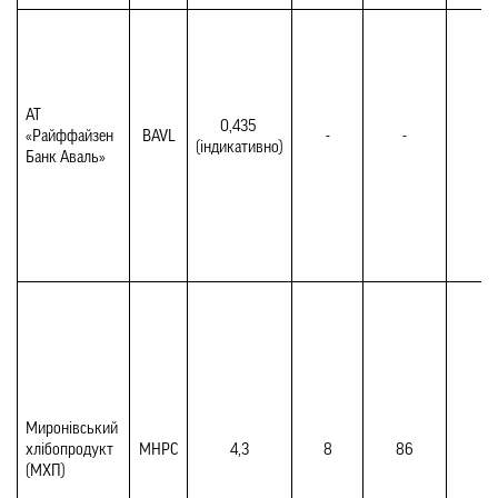
АТ 
0,435 
«Райффайзен 
BAVL
-
-
7,
(індикативно)
Банк Аваль»
Миронівський 
хлібопродукт 
MHPC
4,3
8
86
6,
(МХП)