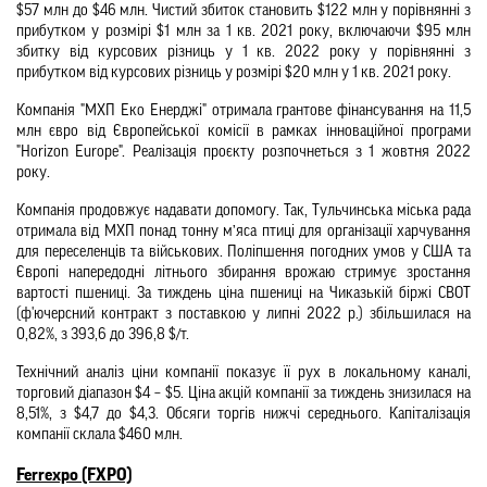
$57 млн до $46 млн. Чистий збиток становить $122 млн у порівнянні з 
прибутком у розмірі $1 млн за 1 кв. 2021 року, включаючи $95 млн 
збитку від курсових різниць у 1 кв. 2022 року у порівнянні з 
прибутком від курсових різниць у розмірі $20 млн у 1 кв. 2021 року.
Компанія "МХП Еко Енерджі" отримала грантове фінансування на 11,5 
млн євро від Європейської комісії в рамках інноваційної програми 
"Horizon Europe". Реалізація проєкту розпочнеться з 1 жовтня 2022 
року.
Компанія продовжує надавати допомогу. Так, Тульчинська міська рада 
отримала від МХП понад тонну м’яса птиці для організації харчування 
для переселенців та військових. Поліпшення погодних умов у США та 
Європі напередодні літнього збирання врожаю стримує зростання 
вартості пшениці. За тиждень ціна пшениці на Чиказькій біржі СВОТ 
(ф'ючерсний контракт з поставкою у липні 2022 р.) збільшилася на 
0,82%, з 393,6 до 396,8 $/т. 
Технічний аналіз ціни компанії показує її рух в локальному каналі, 
торговий діапазон $4 – $5. Ціна акцій компанії за тиждень знизилася на 
8,51%, з $4,7 до $4,3. Обсяги торгів нижчі середнього. Капіталізація 
компанії склала $460 млн.
Ferrexpo (FXPO)