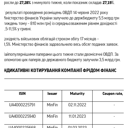
зросли до 
27,28%
 з минулого тижня, коли показник складав 
27,19
%.  
У результаті проведення розміщень ОВДП 14 червня 2022 року 
Міністерство фінансів України залучило до держбюджету 5,5 млрд грн 
(тиждень тому – 810 млн грн) із середньозваженим рівнем дохідності 
9,5-11,5% у гривні.        
Дохідність військових облігацій строком обігу 17 місяців – 
11,5%. Міністерство фінансів задовольнило весь обсяг поданих заявок.     
Найпопулярнішими паперами цього тижня стали двомісячні ОВДП. За 
допомогою цих паперів до державного бюджету залучили 3,5 млрд грн. 
ІНДИКАТИВНІ КОТИРУВАННЯ КОМПАНІЇ ФРІДОМ ФІНАНС
ISIN
Issuer
Maturity
Coupon rate, %
UA4000225791
MinFin
02.11.2022
-
UA4000225940
MinFin
11.01.2023
-