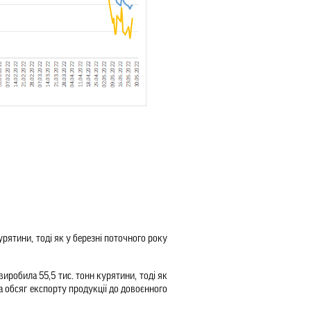
омпанія протягом місяця наростила експорт на 9%. У квітні 2022 року компанія поставила за кордон 14,2 тис. тонн курятини, тоді як у березні поточного року 
робила 55,5 тис. тонн курятини, тоді як 
а обсяг експорту продукції до довоєнного 