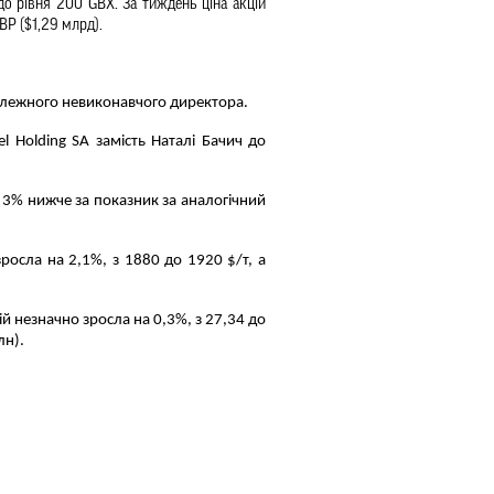
до рівня 200 
GBX. За тиждень ціна акцій 
GBP ($1,29 млрд).
залежного невиконавчого директора.
Holding SA замість Наталі Бачич до 
 3% нижче за показник за аналогічний 
росла на 2,1%, з 1880 до 1920 $/т, а 
ій незначно зросла на 0,3%, з 27,34 до 
лн).