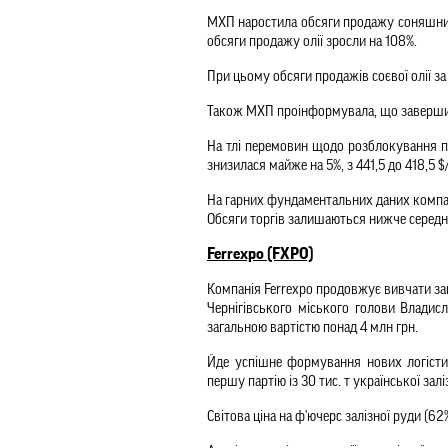
МХП наростила обсяги продажу соняшников
обсяги продажу олії зросли на 108%.
При цьому обсяги продажів соєвої олії за 
Також МХП проінформувала, що завершил
На тлі перемовин щодо розблокування по
знизилася майже на 5%, з 441,5 до 418,5 $/
На гарних фундаментальних даних компанії
Обсяги торгів залишаються нижче середнь
Ferrexpo (FXPO)
Компанія Ferrexpo продовжує вивчати зап
Чернігівського міського голови Владис
загальною вартістю понад 4 млн грн.
Йде успішне формування нових логісти
першу партію із 30 тис. т української за
Світова ціна на ф'ючерс залізної руди (62%