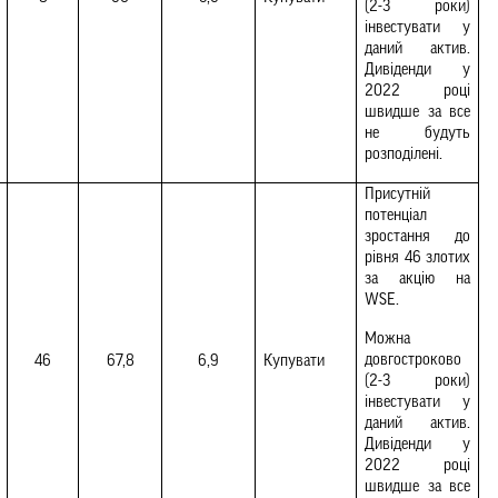
(2-3 роки) 
інвестувати у 
даний актив. 
Дивіденди у 
2022 році 
швидше за все 
не будуть 
розподілені.
Присутній 
потенціал 
зростання до 
рівня 46 злотих 
за акцію на 
WSE.
Можна 
довгостроково 
46
67,8
6,9
Купувати
(2-3 роки) 
інвестувати у 
даний актив. 
Дивіденди у 
2022 році 
швидше за все 