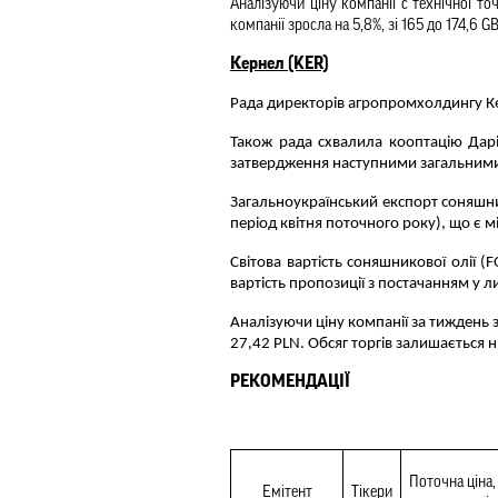
Анал
ізуючи ціну компанії с технічної то
компанії зросла на 5,8%, зі 165 до 174,6 
Кернел (KER)
Рада директорів агропромхолдингу Кер
Також рада схвалила кооптацію Дарі
затвердження наступними загальними 
Загальноукраїнський експорт соняшник
період квітня поточного року), що є 
Світова вартість соняшникової олії (
вартість пропозиції з постачанням у л
Аналізуючи ціну компанії за тиждень з 
27,42 PLN. Обсяг торгів залишається 
РЕКОМЕНДАЦІЇ
Поточна ціна, 
Емітент
Тікери