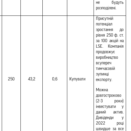
не будуть 
розподілені.
Присутній 
потенціал 
зростання до 
рівня 250 ф. ст. 
за 100 акцій на 
LSE. Компанія 
продовжує 
виробництво 
всупереч 
тимчасовій 
зупинці 
250
43,2
0,6
Купувати
експорту.
Можна 
довгостроково 
(2-3 роки) 
інвестувати у 
даний актив. 
Дивіденди у 
2022 році 
швидше за все 