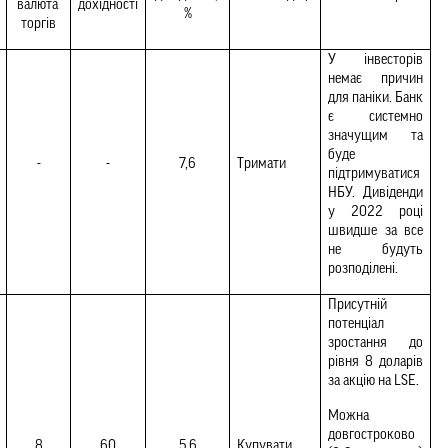
валюта 
дохідності
%
торгів
У інвесторів 
немає причин 
для паніки. Банк 
є системно 
значущим та 
буде 
-
-
7,6
Тримати 
підтримуватися 
НБУ. Дивіденди 
у 2022 році 
швидше за все 
не будуть 
розподілені.
Присутній 
потенціал 
зростання до 
рівня 8 доларів 
за акцію на LSE.
Можна 
довгостроково 
8
60
5,6
Купувати