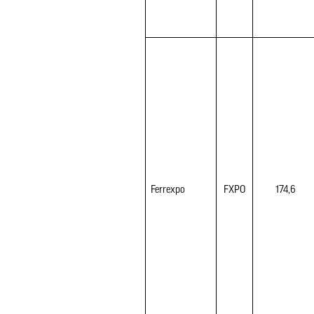
Ferrexpo 
FXPO
174,6