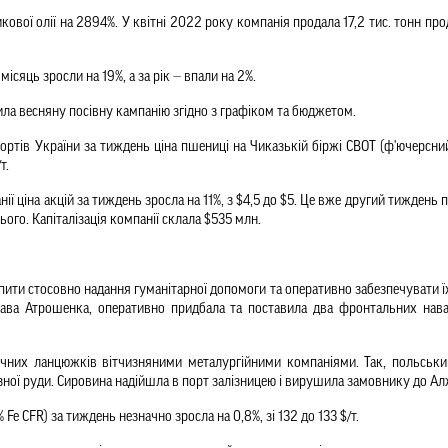
ої олії на 2894%. У квітні 2022 року компанія продала 17,2 тис. тонн проду
місяць зросли на 19%, а за рік 
—
 впали на 2%.
а весняну посівну кампанію згідно з графіком та бюджетом.
ртів України за тиждень ціна пшениці на Чиказькій біржі СВОТ (ф'ючерсний 
т. 
 ціна акцій за тиждень зросла на 11%, з $4,5 до $5. Це вже другий тиждень по
ого. Капіталізація компанії склала $535 млн.
ити стосовно надання гуманітарної допомоги та оперативно забезпечувати їх.
лава Атрошенка, оперативно придбала та поставила два фронтальних наван
чних ланцюжків вітчизняними металургійними компаніями. Так, польський
лізної руди. Сировина надійшла в порт залізницею і вирушила замовнику до А
 Fe CFR) за тиждень незначно зросла на 0,8%, зі 132 до 133 $/т.