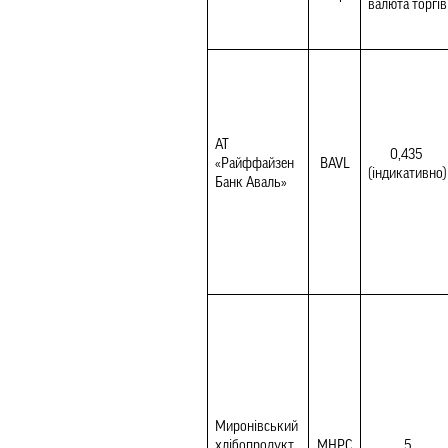
валюта торгів
АТ 
0,435 
«Райффайзен 
BAVL
(індикативно)
Банк Аваль»
Миронівський 
хлібопродукт 
MHPC
5