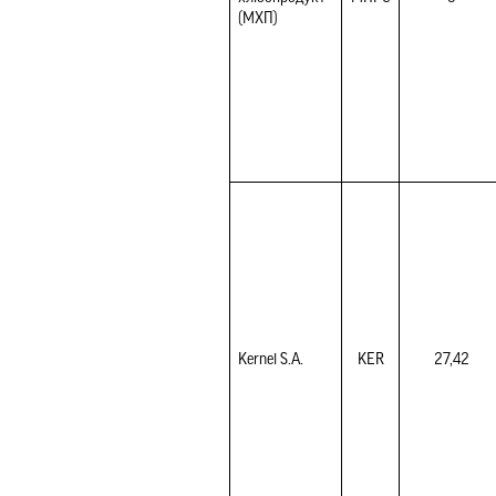
(МХП)
Kernel S.A.
KER
27,42