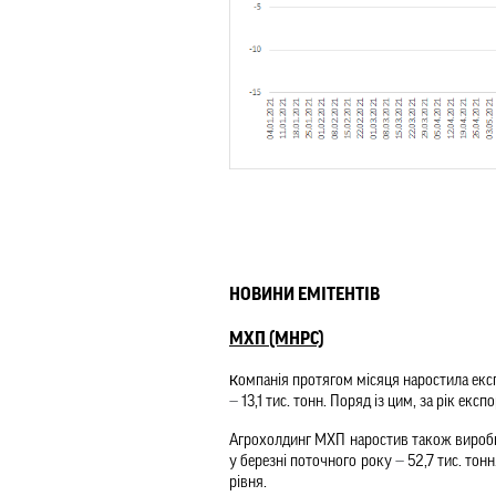
НОВИНИ ЕМІТЕНТІВ
МХП (MHPC)
К
—
 13,1 тис. тонн. Поряд із цим, за рік екс
Агрохолдинг МХП наростив також виробниц
у березні поточного року 
—
 52,7 тис. тон
рівня.