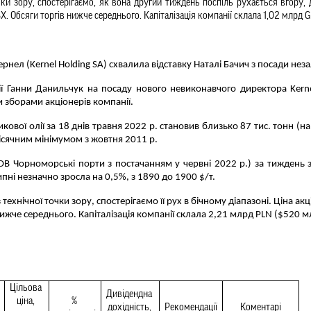
чки зору, спостеріга
є
мо, як вона другий тиждень поспіль руха
є
ться вгору, 
GBX. Обсяги торгів нижче середнього. Капіталізація компанії склала 1,02 млрд 
нел (Kernel Holding SA) схвалила відставку Наталі Бачич з посади не
ї Ганни Данильчук на посаду нового невиконавчого директора Kernel 
зборами акціонерів компанії. 
ової олії за 18 днів травня 2022 р. становив близько 87 тис. тонн (на
місячним мінімумом з жовтня 2011 р.
FOB Чорноморські порти з постачанням у червні 2022 р.) за тиждень з
ипні незначно зросла на 0,5%, з 1890 до 1900 $/т.
технічної точки зору, спостерігаємо її рух в бічному діапазоні. Ціна акц
нижче середнього. Капіталізація компанії склала 2,21 млрд PLN ($520 м
Цільова 
Дивідендна 
ціна, 
% 
дохідність, 
Рекомендації
Коментарі