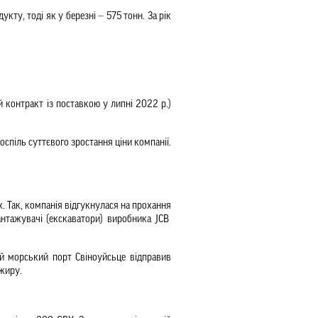
кту, тоді як у березні 
—
 575 тонн. За рік 
контракт із поставкою у липні 2022 р.) 
спіль суттєвого зростання ціни компанії. 
 Так, компанія відгукнулася на прохання 
тажувачі (екскаватори) виробника JCB  
 морський порт Свіноуйсьце відправив 
лжиру.