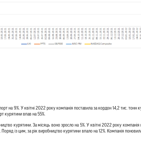
порт курятини впав на 55%.
тво курятини. За місяць воно зросло на 5%. У квітні 2022 року компанія ви
н. Поряд із цим, за рік виробництво курятини впало на 12%. Компанія поновил