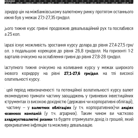
Коридор цін на міжбанківському валютному ринку протягом останнього 
тижня був у межах 
27,1-27,35 
грн/дол.
Цього тижня курс гривні продовжив девальваційний рух та послабився 
на 25 коп. 
Наразі існує можливість зростання курсу долара до рівня 27,4-27,5 грн/
дол. з подальшою корекцією до рівня 26,8 грн/долл. На горизонті 1-2 
кварталів очікуємо на ослаблення гривні до рівня 27,8-28 грн/дол.
Наступного тижня очікуємо на коливання курсу у межах широкого 
цінового коридору на рівні 
27,1-27,6
грн/дол
. на тлі високої 
волатильності курсу.
У цей період невизначеності та потенційної волатильності курсу валют 
рекомендуємо тримати частину заощаджень у гривневих інвестиційних 
інструментах із високою дохідністю (державні чи корпоративні облігації), 
а частину — у 
валютних облігаціях 
(у т.ч. корпоративних)
чи
 акціях 
іноземних компаній
 (у т.ч. аграрних). Таким чином ви частково 
захеджуєте
валютні ризики
 та будете отримувати дохід із грошей, який 
перекриватиме інфляцію та можливу девальвацію.