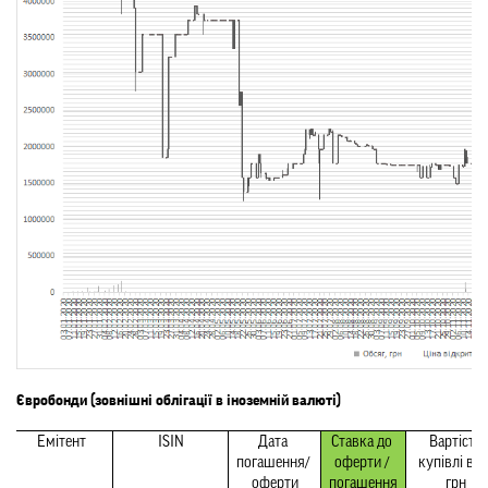
Євробонди (зовнішні облігації в іноземній валюті)
Емітент
ISIN
Дата 
Ставка до 
Вартість 
погашення/ 
оферти / 
купівлі в $ /
оферти
погашення
грн 