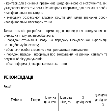
– критерії для визнання правочинів щодо фінансових інструментів, які 
укладалися протягом останніх чотирьох кварталів, для визнання особи 
кваліфікованим інвестором;
– методику розрахунку власних коштів для цілей визнання особи 
кваліфікованим інвестором тощо.
Також комісія розробила норми щодо проведення зондування на 
ринках капіталу, які передбачають:
– порядок отримання згоди на передачу інсайдерської інформації 
потенційному інвестору;
– обов’язки особи, стосовно якої проводиться зондування;
– порядок передачі інформації про зондування на ринках капіталу та 
ведення обліку документів;
– обсяг інформації, яка розкривається тощо.
РЕКОМЕНДАЦІЇ
Акції
Дивідендна 
Поточна 
Цільова 
% 
Емітент
Тікери
дохідність, 
ціна, грн
ціна, грн
дохідності
%