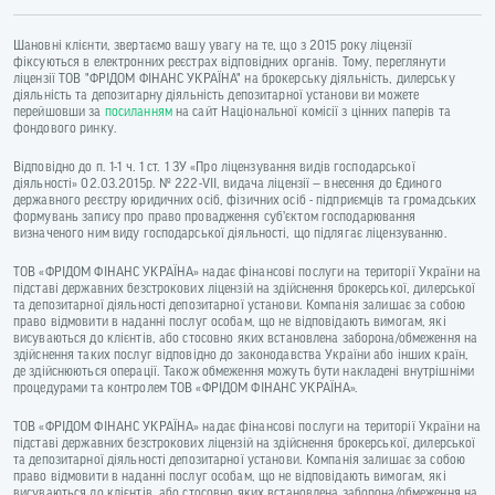
Шановні клієнти, звертаємо вашу увагу на те, що з 2015 року ліцензії
фіксуються в електронних реєстрах відповідних органів. Тому, переглянути
ліцензії ТОВ "ФРІДОМ ФІНАНС УКРАЇНА" на брокерську діяльність, дилерську
діяльність та депозитарну діяльність депозитарної установи ви можете
перейшовши за
посиланням
на сайт Національної комісії з цінних паперів та
фондового ринку.
Відповідно до п. 1-1 ч. 1 ст. 1 ЗУ «Про ліцензування видів господарської
діяльності» 02.03.2015р. № 222-VII, видача ліцензії — внесення до Єдиного
державного реєстру юридичних осіб, фізичних осіб - підприємців та громадських
формувань запису про право провадження суб’єктом господарювання
визначеного ним виду господарської діяльності, що підлягає ліцензуванню.
ТОВ «ФРІДОМ ФІНАНС УКРАЇНА» надає фінансові послуги на території України на
підставі державних безстрокових ліцензій на здійснення брокерської, дилерської
та депозитарної діяльності депозитарної установи. Компанія залишає за собою
право відмовити в наданні послуг особам, що не відповідають вимогам, які
висуваються до клієнтів, або стосовно яких встановлена заборона/обмеження на
здійснення таких послуг відповідно до законодавства України або інших країн,
де здійснюються операції. Також обмеження можуть бути накладені внутрішніми
процедурами та контролем ТОВ «ФРІДОМ ФІНАНС УКРАЇНА».
ТОВ «ФРІДОМ ФІНАНС УКРАЇНА» надає фінансові послуги на території України на
підставі державних безстрокових ліцензій на здійснення брокерської, дилерської
та депозитарної діяльності депозитарної установи. Компанія залишає за собою
право відмовити в наданні послуг особам, що не відповідають вимогам, які
висуваються до клієнтів, або стосовно яких встановлена заборона/обмеження на