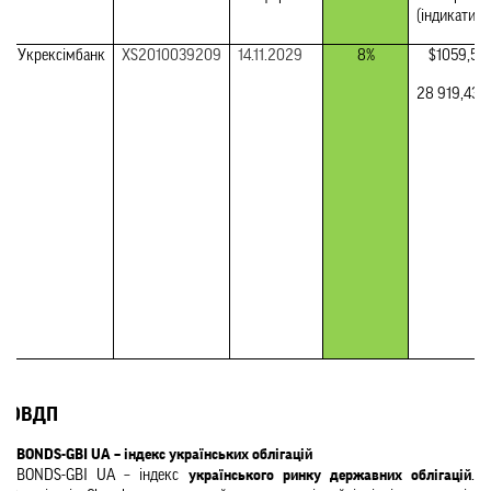
(індикативн
Укрексімбанк
XS2010039209
14.11.2029
8%
$1059,58/
28 919,43 г
ОВДП
CBONDS-GBI UA – індекс українських облігацій
CBONDS-GBI UA – індекс 
українського ринку державних облігацій
. 