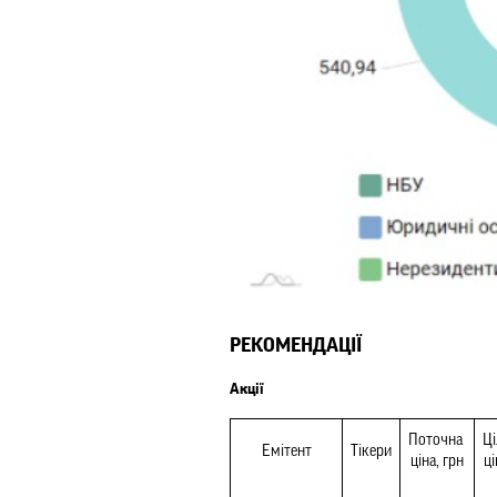
РЕКОМЕНДАЦІЇ
Акції
Поточна 
Ці
Емітент
Тікери
ціна, грн
ці