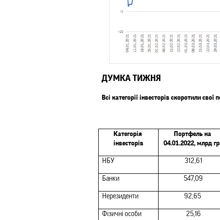
ДУМКА ТИЖНЯ
Всі категорії інвесторів скоротили свої
Категорія 
Портфель на 
інвесторів
04.01.2022, млрд гр
НБУ
312,61
Банки
547,09
Нерезиденти
92,65 
Фізичні особи
25,16