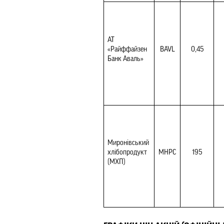
АТ 
«Райффайзен 
BAVL
0,45
Банк Аваль»
Миронівський 
хлібопродукт 
MHPC
195
(МХП)