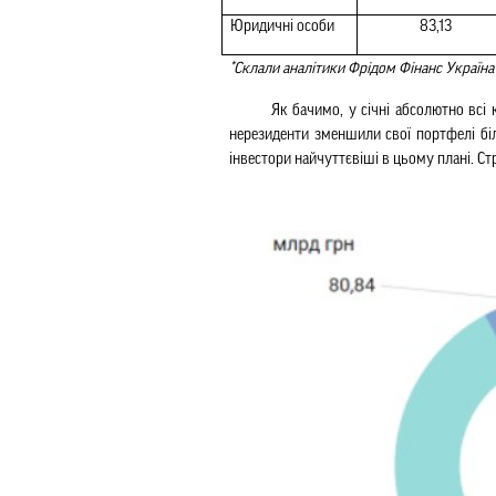
Юридичні особи
83,13
*Склали аналітики Фрідом Фінанс Україн
Як бачимо, у січні абсолютно всі 
нерезиденти зменшили свої портфелі біл
інвестори найчуттєвіші в цьому плані. С