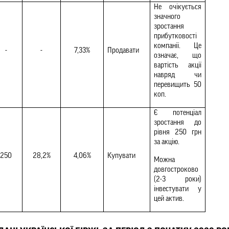
Не очікується 
значного 
зростання 
прибутковості 
компанії. Це 
-
-
7,33%
Продавати 
означає, що 
вартість акції 
навряд чи 
перевищить 50 
коп.
Є потенціал 
зростання до 
рівня 250 грн 
за акцію.
250
28,2%
4,06%
Купувати
Можна 
довгостроково 
(2-3 роки) 
інвестувати у 
цей актив.