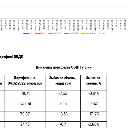
 портфелі ОВДП
Динаміка портфелів ОВДП у січні
Портфель на 
Зміна за січень, 
Зміна за 
н
04.02.2022, млрд грн
млрд грн
січень, %
310,11
-2,50
-0,81%
540,94
-6,15
-1,14%
79,07
-13,58
-17,17%
24,46
-0,7
-2,86% 