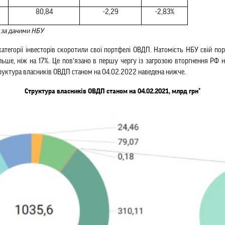
80,84
-2,29
-2,83%
а за даними НБУ
категорії інвесторів скоротили свої портфелі ОВДП. Натомість НБУ свій пор
ьше, ніж на 17%. Це пов’язано в першу чергу із загрозою вторгнення РФ на 
труктура власників ОВДП станом на 04.02.2022 наведена нижче.
Структура власників ОВДП станом на 04.02.2021, млрд грн*