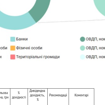
Дивідендна 
льова 
% 
дохідність, 
Рекомендації
Коментарі
на, грн
дохідності
%