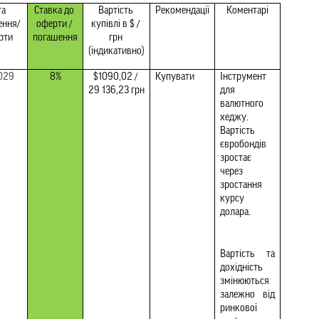
а 
Ставка до 
Вартість 
Рекомендації
Коментарі
ння/ 
оферти / 
купівлі в $ / 
рти
погашення
грн 
(індикативно)
2029
8%
$1090,02 / 
Купувати
Інструмент 
29 136,23 грн
для 
валютного 
хеджу. 
Вартість 
євробондів 
зростає 
через 
зростання 
курсу 
долара.
Вартість та 
дохідність 
змінюються 
залежно від 
ринкової 