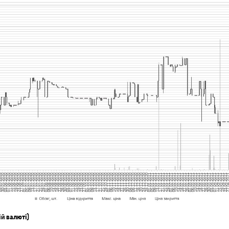
ій валюті)