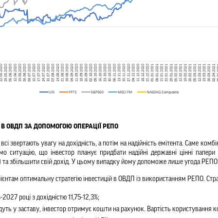
Ї В ОВДП ЗА ДОПОМОГОЮ ОПЕРАЦІЇ РЕПО
всі звертають увагу на дохідність, а потім на надійність емітента. Саме комб
мо ситуацію, що інвестор планує придбати надійні державні цінні папери
) та збільшити свій дохід. У цьому випадку йому допоможе лише угода РЕПО.
ієнтам оптимальну стратегію інвестицій в ОВДП із використанням РЕПО. Страт
027 році з дохідністю 11,75-12,3%;
дуть у заставу, інвестор отримує кошти на рахунок. Вартість користування 