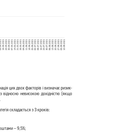
інація цих двох факторів і визначає ризик-
 з відносно невисокою дохідністю (якщо 
 
егія складається з 3 кроків:
коштами — 9,5%;