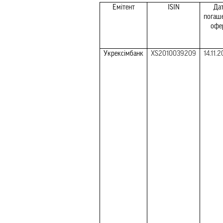
Емітент
ISIN
Дат
погаше
офе
Укрексімбанк
XS2010039209
14.11.