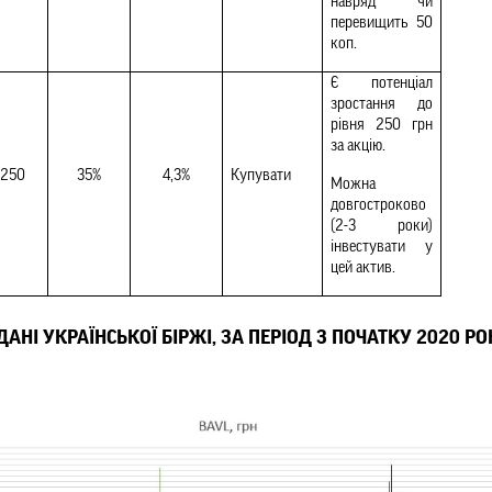
навряд чи 
перевищить 50 
коп.
Є потенціал 
зростання до 
рівня 250 грн 
за акцію.
250
35%
4,3%
Купувати
Можна 
довгостроково 
(2-3 роки) 
інвестувати у 
цей актив.
 ДАНІ УКРАЇНСЬКОЇ БІРЖІ, ЗА ПЕРІОД З ПОЧАТКУ 2020 РО