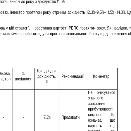
огашенням до року з дохідністю 11,5%. 
овах, інвестор протягом року отримає дохідність 12,3%-9,5%+11,5%=14,3%. 
а у цій стратегії, — зростання вартості РЕПО протягом року. Як наслідок,
ією малоймовірний з огляду на прогноз національного банку щодо зниження об
Дивідендна 
льова 
% 
дохідність, 
Рекомендації
Коментарі
на, грн
дохідності
%
Не очікується 
значного 
зростання 
прибутковості 
компанії. Це 
-
-
7,3%
Продавати 
означає, що 
вартість акції 