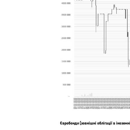
Євробонди (зовнішні облігації в іноземн