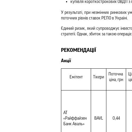
купівля короткострокових ОВДП з п
У результаті, при незмінних ринкових ум
поточних рівнів ставок РЕПО в Україні.  
Єдиний ризик, який супроводжує інвестор
стратегії. Однак, збиток за такою операц
РЕКОМЕНДАЦІЇ
Акції
Поточна 
Ці
Емітент
Тікери
ціна, грн
ці
АТ 
«Райффайзен 
BAVL
0,44
Банк Аваль»