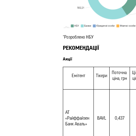
*Розроблено НБУ
РЕКОМЕНДАЦІЇ
Акції
Поточна 
Ці
Емітент
Тікери
ціна, грн
ці
АТ 
«Райффайзен 
BAVL
0,437
Банк Аваль»