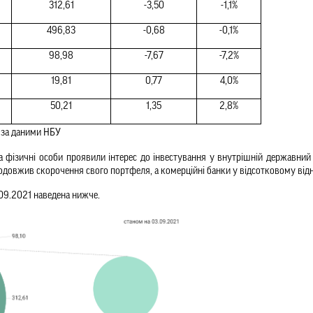
312,61
-3,50
-1,1%
496,83
-0,68
-0,1%
98,98
-7,67
-7,2%
19,81
0,77
4,0%
50,21
1,35
2,8%
а за даними НБУ
 фізичні особи проявили інтерес до інвестування у внутрішній державний б
одовжив скорочення свого портфеля, а комерційні банки у відсотковому відн
09.2021 наведена нижче.