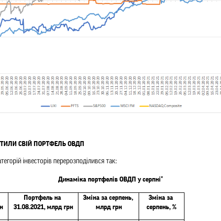
ОТИЛИ СВІЙ ПОРТФЕЛЬ ОВДП
атегорій інвесторів перерозподілився так:
Динаміка портфелів ОВДП у серпні*
Портфель на 
Зміна за серпень, 
Зміна за 
н
31.08.2021, млрд грн
млрд грн
серпень, %