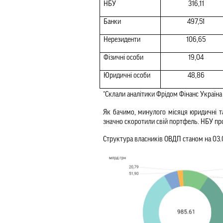
НБУ
316,11
Банки
497,51
Нерезиденти
106,65
Фізичні особи
19,04
Юридичні особи
48,86
*Склали аналітики Фрідом Фінанс Україн
Як бачимо, минулого місяця юридичні та
значно скоротили свій портфель. НБУ пр
Структура власників ОВДП станом на 03.