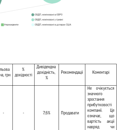
Дивідендна 
льова 
% 
дохідність, 
Рекомендації
Коментарі
на, грн
дохідності
%
Не очікується 
значного 
зростання 
прибутковості 
компанії. Це 
-
-
7,6%
Продавати 
означає, що 
вартість акції 
навряд чи 