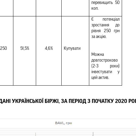
перевищить 50 
коп.
Є потенціал 
зростання до 
рівня 250 грн 
за акцію.
250
51,5%
4,6%
Купувати
Можна 
довгостроково 
(2-3 роки) 
інвестувати у 
цей актив.
 ДАНІ УКРАЇНСЬКОЇ БІРЖІ, ЗА ПЕРІОД З ПОЧАТКУ 2020 РО