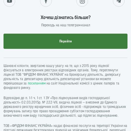
Хочеш дізнатись більше?
Переходь на наш телеграм-канал
Перейти
Шановні клієнти, звертаємо вашу увагу на те, що з 2015 року ліцензії
фіксуються в електронних реєстрах відповідних органів. Тому, переглянути
ліцензії ТОВ "ФРІДОМ ФІНАНС УКРАЇНА" на брокерську діяльність, дилерську
діяльність та депозитарну діяльність депозитарної установи ви можете
перейшовши за
посиланням
на сайт Національної комісії з цінних паперів та
фондового ринку.
Відповідно до п. 1-1 ч. 1 ст. 1 ЗУ «Про ліцензування видів господарської
діяльності» 02.03.2015р. № 222-VII, видача ліцензії — внесення до Єдиного
державного реєстру юридичних осіб, фізичних осіб - підприємців та громадських
формувань запису про право провадження суб’єктом господарювання
визначеного ним виду господарської діяльності, що підлягає ліцензуванню.
ТОВ «ФРІДОМ ФІНАНС УКРАЇНА» надає фінансові послуги на території України на
підставі державних безстрокових ліцензій на здійснення брокерської, дилерської