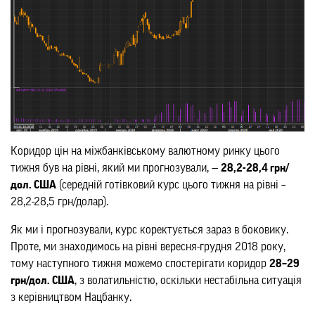
Коридор цін на міжбанківському валютному ринку цього
тижня був на рівні, який ми прогнозували, —
28,2-28,4 грн/
дол. США
(середній готівковий курс цього тижня на рівні –
28,2-28,5 грн/долар).
Як ми і прогнозували, курс коректується зараз в боковику.
Проте, ми знаходимось на рівні вересня-грудня 2018 року,
тому наступного тижня можемо спостерігати коридор
28–29
грн/дол. США
, з волатильністю, оскільки нестабільна ситуація
з керівництвом Нацбанку.