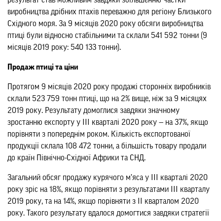
результат став можливим завдяки збільшенню частки
виробництва дрібних птахів переважно для регіону Близького
Східного моря. За 9 місяців 2020 року обсяги виробництва
птиці були відносно стабільними та склали 541 592 тонни (9
місяців 2019 року: 540 133 тонни).
Продаж птиці та ціни
Протягом 9 місяців 2020 року продажі сторонніх виробників
склали 523 759 тонн птиці, що на 2% вище, ніж за 9 місяцях
2019 року. Результату домоглися завдяки значному
зростанню експорту у ІІІ кварталі 2020 року — на 37%, якщо
порівняти з попереднім роком. Кількість експортованої
продукції склала 108 472 тонни, а більшість товару продали
до країн Північно-Східної Африки та СНД.
Загальний обсяг продажу курячого м’яса у ІІІ кварталі 2020
року зріс на 18%, якщо порівняти з результатами ІІІ кварталу
2019 року, та на 14%, якщо порівняти з ІІ кварталом 2020
року. Такого результату вдалося домогтися завдяки стратегії