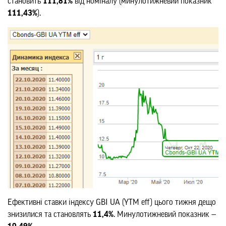
становить
111,81%
від номіналу (минулотижневий показник
111,43%
).
Ефективні ставки індексу GBI UA (YTM eff) цього тижня дещо
знизилися та становлять
11,4%
. Минулотижневий показник —