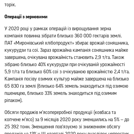
торік.
Операції з зерновими
У 2020 році у рамках операцій із вирощування зерна
компанія повинна зібрати близько 360 000 гектарів землі.
ПАТ «Миронівський хлібопродукт» збирає врожай соняшника,
кукурудзи та сої. Зараз врожайна кампанія соняшника майже
завершена, очікувана врожайність становить 2,9 т/га. Також
зібрано близько 40% кукурудзи при очікуваній урожайності
5,9 т/га та близько 60% сої з очікуваною врожайністю 2,4 т/га.
Кампанія посіву озимих культур майже завершена на близько
65 830 га землі (близько 64% земель знаходиться під озимою
пшеницею, близько 33% земель знаходиться під озимим
ріпаком).
Обсяги продажів м’ясопереробної продукції (ковбаса та
копчене м’ясо) за 9 місяців 2020 року зменшились на 5% — до
25 392 тонн. Зменшення пов’язуємо зі зниженням обсягу