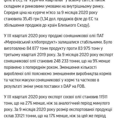
філе в ЄС), та “курячих кварталах” у всьому світі, а також
складним и ринковими умовами на внутрішньому ринку.
Середня ціна на куряче м’ясо за 9 місяців 2020 року
становила 35,45 грн (1,34 дол. продажів філе до ЄС та
збільшення продажів до країн Близького Сходу).
У ІІІ кварталі 2020 року продажі соняшникової олії ПАТ
«Миронівський хлібопродукт» залишалися стабільними. Було
виготовлено 84 877 тонн продукту проти 83 975 тонн у
третьому кварталі 2019 року. За 9 місяців 2020 року експорт
соняшникової олії становив 248 233 тонни, що на 9% менше
порівняно з попереднім роком. Зменшення кількості
виробленої олії пояснюємо зменшенням виробництва кормів
та частки макухи соняшникової у кормі та частково в
результаті зміни умов поставки з DAP на FOB.
У ІІІ кварталі 2020 року експорт соєвої олії становив 11511
тонн, що на 27% менше, ніж за аналогічний період минулого
року. За 9 місяців 2020 року розмір експортованої продукції
склав 33121 тонни, що на 17% менше, ніж за цей же період