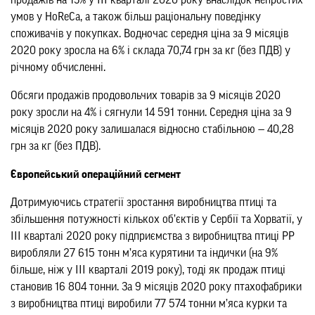
продажів на 13% у ІІІ кварталі 2020 року внаслідок непростих
умов у HoReCa, а також більш раціональну поведінку
споживачів у покупках. Водночас середня ціна за 9 місяців
2020 року зросла на 6% і склада 70,74 грн за кг (без ПДВ) у
річному обчисленні.
Обсяги продажів продовольчих товарів за 9 місяців 2020
року зросли на 4% і сягнули 14 591 тонни. Середня ціна за 9
місяців 2020 року залишалася відносно стабільною — 40,28
грн за кг (без ПДВ).
Європейський операційний сегмент
Дотримуючись стратегії зростання виробництва птиці та
збільшення потужності кількох об’єктів у Сербії та Хорватії, у
ІІІ кварталі 2020 року підприємства з виробництва птиці РР
виробляли 27 615 тонн м’яса курятини та індички (на 9%
більше, ніж у ІІІ кварталі 2019 року), тоді як продаж птиці
становив 16 804 тонни. За 9 місяців 2020 року птахофабрики
з виробництва птиці виробили 77 574 тонни м’яса курки та