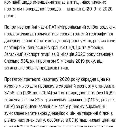
компанії щодо зменшення запасів птиці, накопичених
протягом попередніх періодів — наприкінці 2019 та 2020
років.
Попри неспокійні часи, ПАТ «Миронівський хлібопродукт»
продовжував дотримуватися своїх стратегій географічної
диверсифікації та оптимізації товарної суміші, розвиваючи
партнерські відносини в країнах СНД, ЄС та Африки.
Загальний експорт птиці за 9 місяців 2020 року становив
близько 53%, як і протягом 9 місяців 2019 року, від
загального обсягу продажів птиці.
Протягом третього кварталу 2020 року середня ціна на
куряче м’ясо для продажу в Україні й експорту становила
37,56 грн (1,36 дол. США) за 1 кг природної ваги (без ПДВ) і
знижувалася на 3% у гривневому вираженні (11% у доларах
США) за рік. Здешевлення м’яса у річному вираженні
зумовлене негативною динамікою цін на тваринні білки в
різних частинах світу, особливо в ЄС (більш низькі ціни на