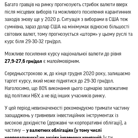
Багато гравців на ринку прогнозують стрибок валюти вверх
після місцевих виборів та можливого посилення карантинних
заходів знову ще у 2020 р. Ситуація з виборами в США теж
сумнівна, зараз долар США на мінімумах відносно більшості
світових валют, тому прогнозується «шторм» у цьому руслі та
курс біля 29-30-32 грн/дол.
Можливе посилення курсу національної валюти до рівня
27,9-27,6 грн/дол
є малоймовірним.
Середньостроково ж, до кінця грудня 2020 року, залишаємо
таргет курсу, який може піднятися до 29-30 грн/дол.
Наголосимо, що 80% виконання цього сценарію залежатиме
від політики НБУ, а не від інших учасників ринку.
У цей період невизначеності рекомендуємо тримати частину
заощаджень у гривневих інвестиційних інструментах із
високою дохідністю (державні чи корпоративні облігації), а
частину —
у валютних облігаціях (у тому числі
корпоративних) чи акціях іноземних компаній
(у т.ч.