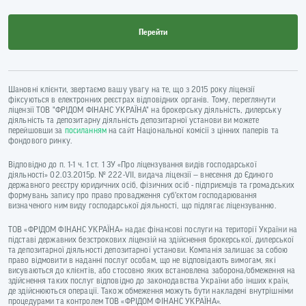
Перейти
Шановні клієнти, звертаємо вашу увагу на те, що з 2015 року ліцензії
фіксуються в електронних реєстрах відповідних органів. Тому, переглянути
ліцензії ТОВ "ФРІДОМ ФІНАНС УКРАЇНА" на брокерську діяльність, дилерську
діяльність та депозитарну діяльність депозитарної установи ви можете
перейшовши за
посиланням
на сайт Національної комісії з цінних паперів та
фондового ринку.
Відповідно до п. 1-1 ч. 1 ст. 1 ЗУ «Про ліцензування видів господарської
діяльності» 02.03.2015р. № 222-VII, видача ліцензії — внесення до Єдиного
державного реєстру юридичних осіб, фізичних осіб - підприємців та громадських
формувань запису про право провадження суб’єктом господарювання
визначеного ним виду господарської діяльності, що підлягає ліцензуванню.
ТОВ «ФРІДОМ ФІНАНС УКРАЇНА» надає фінансові послуги на території України на
підставі державних безстрокових ліцензій на здійснення брокерської, дилерської
та депозитарної діяльності депозитарної установи. Компанія залишає за собою
право відмовити в наданні послуг особам, що не відповідають вимогам, які
висуваються до клієнтів, або стосовно яких встановлена заборона/обмеження на
здійснення таких послуг відповідно до законодавства України або інших країн,
де здійснюються операції. Також обмеження можуть бути накладені внутрішніми
процедурами та контролем ТОВ «ФРІДОМ ФІНАНС УКРАЇНА».