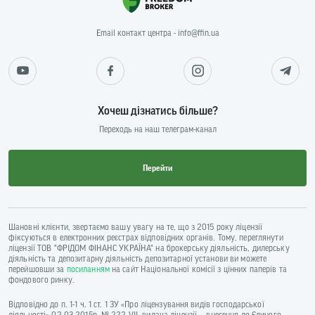
Email контакт центра - info@ffin.ua
Хочеш дізнатись більше?
Переходь на наш телеграм-канал
Перейти
Шановні клієнти, звертаємо вашу увагу на те, що з 2015 року ліцензії
фіксуються в електронних реєстрах відповідних органів. Тому, переглянути
ліцензії ТОВ "ФРІДОМ ФІНАНС УКРАЇНА" на брокерську діяльність, дилерську
діяльність та депозитарну діяльність депозитарної установи ви можете
перейшовши за
посиланням
на сайт Національної комісії з цінних паперів та
фондового ринку.
Відповідно до п. 1-1 ч. 1 ст. 1 ЗУ «Про ліцензування видів господарської
діяльності» 02.03.2015р. № 222-VII, видача ліцензії — внесення до Єдиного