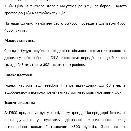
1,3%. Ціна на ф'ючерс Brent знижується до $71,3 за барель. Золото
зростає до $1814 за тройську унцію.
На нашу думку, майбутню сесію S&P500 проведе в діапазоні 4500-
4550 пунктів.
Макростатистика
Сьогодні будуть опубліковані дані по кількості первинних заявок на
допомогу з безробіття в США. Консенсус передбачає, що їх число
складе 345 тис. проти 353 тис. тижнем раніше.
Індекс настроїв
Індекс настроїв від Freedom Finance підвищився до 63 пунктів,
відображаючи помірно позитивні настрої інвесторів і новинний фон.
Технічна картина
S&P500 продовжує рух у висхідному тренді. Напередодні бенчмарк
консолідувався у вузькому діапазоні, утримавшись вище
психологічно важливої ​​позначки 4500 пунктів. Зростання на