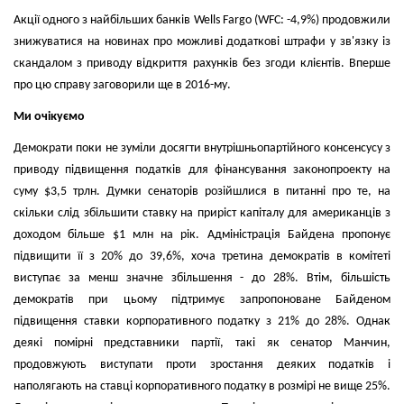
Акції одного з найбільших банків Wells Fargo (WFC: -4,9%) продовжили
знижуватися на новинах про можливі додаткові штрафи у зв'язку із
скандалом з приводу відкриття рахунків без згоди клієнтів. Вперше
про цю справу заговорили ще в 2016-му.
Ми очікуємо
Демократи поки не зуміли досягти внутрішньопартійного консенсусу з
приводу підвищення податків для фінансування законопроекту на
суму $3,5 трлн. Думки сенаторів розійшлися в питанні про те, на
скільки слід збільшити ставку на приріст капіталу для американців з
доходом більше $1 млн на рік. Адміністрація Байдена пропонує
підвищити її з 20% до 39,6%, хоча третина демократів в комітеті
виступає за менш значне збільшення - до 28%. Втім, більшість
демократів при цьому підтримує запропоноване Байденом
підвищення ставки корпоративного податку з 21% до 28%. Однак
деякі помірні представники партії, такі як сенатор Манчин,
продовжують виступати проти зростання деяких податків і
наполягають на ставці корпоративного податку в розмірі не вище 25%.