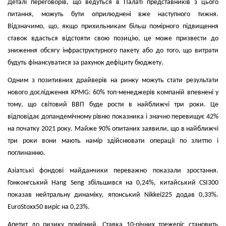
Деталі переговорів, що ведуться в Палаті представників з цього
питання, можуть бути оприлюднені вже наступного тижня.
Відзначимо, що, якщо прихильникам більш помірного підвищення
ставок вдасться відстояти свою позицію, це може призвести до
зниження обсягу інфраструктурного пакету або до того, що витрати
будуть фінансуватися за рахунок дефіциту бюджету.
Одним з позитивних драйверів на ринку можуть стати результати
нового дослідження KPMG: 60% топ-менеджерів компаній впевнені у
тому, що світовий ВВП буде рости в найближчі три роки. Це
відповідає допандемічному рівню показника і значно перевищує 42%
на початку 2021 року. Майже 90% опитаних заявили, що в найближчі
три роки вони мають намір здійснювати операції по злиттю і
поглинанню.
Азіатські фондові майданчики переважно показали зростання.
Гонконгський Hang Seng збільшився на 0,24%, китайський CSI300
показав нейтральну динаміку, японський Nikkei225 додав 0,33%.
EuroStoxx50 виріс на 0,23%.
Апетит до ризику помірний. Ставка 10-річних трежеріс становить