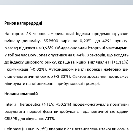
Ринок напередодні
На торгах 28 червня американські індекси продемонстрували
змішану динаміку. S&P500 виріс на 0,23%, до 4291 пункту,
Nasdaq піднявся на 0,98%. Обидва оновили історичні максимуми.
У той же час Dow Jones опустився на 0,44%. З секторів, що входять
до індексу широкого ринку, краще за інших виглядали ІТ (+1,11%)
і комунікації (+0,82%). Аутсайдером на тлі корекції нафтових цін
став енергетичний сектор (-3,33%). Фактор зростання продовжує
лідирувати на тлі зниження прибутковості трежеріс.
Новини компаній
Intellia Therapeutics (NTLA: +50,2%) продемонструвала позитивні
результати першої фази випробувань терапевтичної методики
CRISPR для лікування ATTR.
Coinbase (COIN: +9,9%) вперше після встановлення такої вимоги в