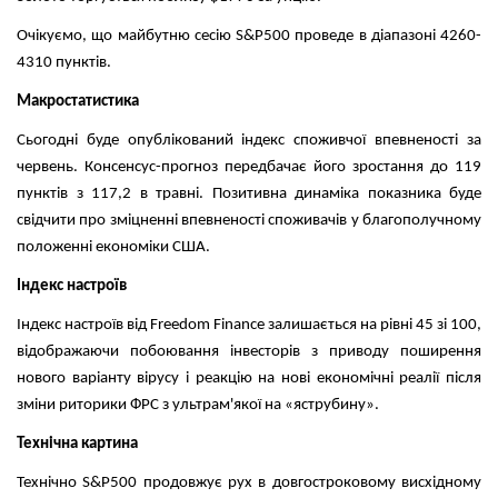
Очікуємо, що майбутню сесію S&P500 проведе в діапазоні 4260-
4310 пунктів.
Макростатистика
Сьогодні буде опублікований індекс споживчої впевненості за
червень. Консенсус-прогноз передбачає його зростання до 119
пунктів з 117,2 в травні. Позитивна динаміка показника буде
свідчити про зміцненні впевненості споживачів у благополучному
положенні економіки США.
Індекс настроїв
Індекс настроїв від Freedom Finance залишається на рівні 45 зі 100,
відображаючи побоювання інвесторів з приводу поширення
нового варіанту вірусу і реакцію на нові економічні реалії після
зміни риторики ФРС з ультрам'якої на «яструбину».
Технічна картина
Технічно S&P500 продовжує рух в довгостроковому висхідному