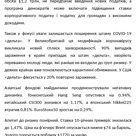
обсязі $1,2 трлн, не передбачає введення нових податків, а
програма демократів може включати підвищення ставки
корпоративного податку і податку для громадян з високими
доходами.
Також у фокусі уваги залишається поширення штаму COVID-19
«дельта». У Великобританії ця модифікація коронавірусу
викликала новий сплеск захворюваності. 90% випадків
зараження в країні припадає на штам «дельта», хворіють
переважно молоді люди, які раніше не входили до груп ризику. У
деяких країнах вже поновлюються карантинні обмеження. У США
«дельта» фіксується у 20% повторно заражених.
Азіатські фондові майданчики продемонстрували негативну
динаміку. Гонконгський Hang Seng опустився на 0,94%,
китайський CSI300 знизився на 1,17%, а японський Nikkei225
втратив 0,81%. EuroStoxx50 зростає на 0,29%.
Апетит до ризику помірний. Ставка 10-річних трежеріс знизилася
до 1,47%. Ціна на ф'ючерс Brent опускається нижче $74 за барель.
Золото торгується поблизу $1770 за унцію.