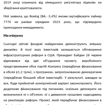
2019 році отримала від німецького регулятора ліцензію на
зберігання криптовалюти.
FAA заявила, що Boeing (BA: -3,4%) зможе сертифікувати лайнер
777X не раніше середини 2023 року, що підтвердило
припущення менеджменту.
Ми очікуємо
Сьогодні світові фондові майданчики демонструють змішану
динаміку. В полі зору інвесторів залишається обговорення
інфраструктурних реформ в США. Президент Байден 26 червня
відмовився від ідеї об'єднання проекту, виробленого
представниками обох партій Конгресу (передбачає фінансування
в обсязі $1,2 трлн), з програмою, запропонованою демократами
(передбачає більший обсяг інвестицій). У результаті, швидше за
все, буде прийнятий компромісний варіант законопроекту. Його
додаткове фінансування під питанням, оскільки демократи не
визначилися ні з об'ємом, ні з джерелом грошових надходжень
на реалізацію реформ. Проект, який передбачає фінансування в