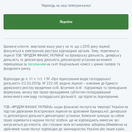
Переходь на наш телеграм-канал
Перейти
Шановні клієнти, звертаємо вашу увагу на те, що з 2015 року ліцензії
фіксуються в електронних реєстрах відповідних органів. Тому, переглянути
ліцензії ТОВ "ФРІДОМ ФІНАНС УКРАЇНА" на брокерську діяльність, дилерську
діяльність та депозитарну діяльність депозитарної установи ви можете
перейшовши за
посиланням
на сайт Національної комісії з цінних паперів та
фондового ринку.
Відповідно до п. 1-1 ч. 1 ст. 1 ЗУ «Про ліцензування видів господарської
діяльності» 02.03.2015р. № 222-VII, видача ліцензії — внесення до Єдиного
державного реєстру юридичних осіб, фізичних осіб - підприємців та громадських
формувань запису про право провадження суб’єктом господарювання
визначеного ним виду господарської діяльності, що підлягає ліцензуванню.
ТОВ «ФРІДОМ ФІНАНС УКРАЇНА» надає фінансові послуги на території України на
підставі державних безстрокових ліцензій на здійснення брокерської, дилерської
та депозитарної діяльності депозитарної установи. Компанія залишає за собою
право відмовити в наданні послуг особам, що не відповідають вимогам, які
висуваються до клієнтів, або стосовно яких встановлена заборона/обмеження на
здійснення таких послуг відповідно до законодавства України або інших країн,