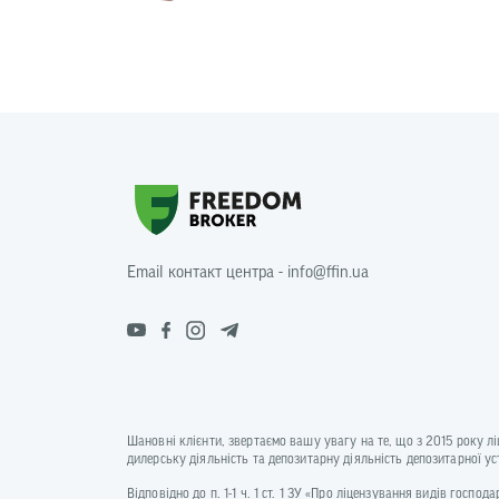
Email контакт центра - info@ffin.ua
Шановні клієнти, звертаємо вашу увагу на те, що з 2015 року л
дилерську діяльність та депозитарну діяльність депозитарної 
Відповідно до п. 1-1 ч. 1 ст. 1 ЗУ «Про ліцензування видів госп