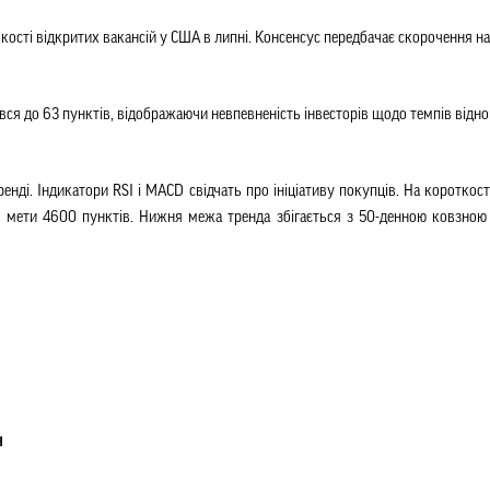
ькості відкритих вакансій у США в липні. Консенсус передбачає скорочення на 
зився до 63 пунктів, відображаючи невпевненість інвесторів щодо темпів від
нді. Індикатори RSI і MACD свідчать про ініціативу покупців. На коротко
о мети 4600 пунктів. Нижня межа тренда збігається з 50-денною ковзною
ч