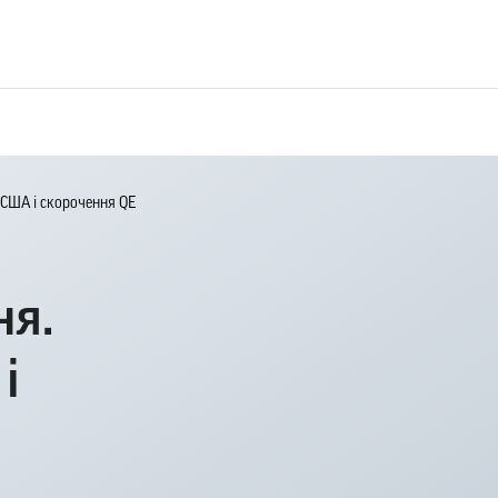
и США і скорочення QE
ня.
і