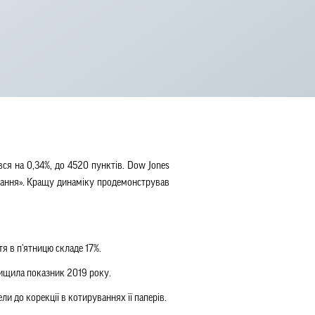
ся на 0,34%, до 4520 пунктів. Dow Jones
остання». Кращу динаміку продемонстрував
тя в п'ятницю складе 17%.
евищила показник 2019 року.
ли до корекції в котируваннях її паперів.