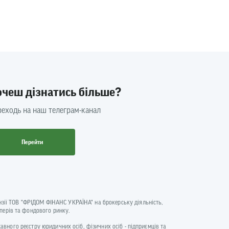
очеш дізнатись більше?
еходь на наш телеграм-канал
Перейти
цензії ТОВ "ФРІДОМ ФІНАНС УКРАЇНА" на брокерську діяльність,
аперів та фондового ринку.
ржавного реєстру юридичних осіб, фізичних осіб - підприємців та