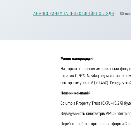
08 вер
АНАЛІЗ РИНКУ ТА ІНВЕСТИЦІЙНІ ОГЛЯДИ
Ринок напередодні
На торгах 7 вересня американські фондо
втратив 0,76%, Nasdaq піднявся на скром
сектор комунікацій (+0,45%). Серед аутсай
Новини компаній
Columbia Property Trust (CXP: +15,2%) бу
Відвідуваність кінотеатрів AMC Entertain
Перебої в роботі торгової платформи Coinb