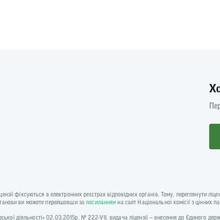
Х
Пер
іцензії фіксуються в електронних реєстрах відповідних органів. Тому, переглянути лі
установи ви можете перейшовши за
посиланням
на сайт Національної комісії з цінних п
одарської діяльності» 02.03.2015р. № 222-VII, видача ліцензії — внесення до Єдиного де