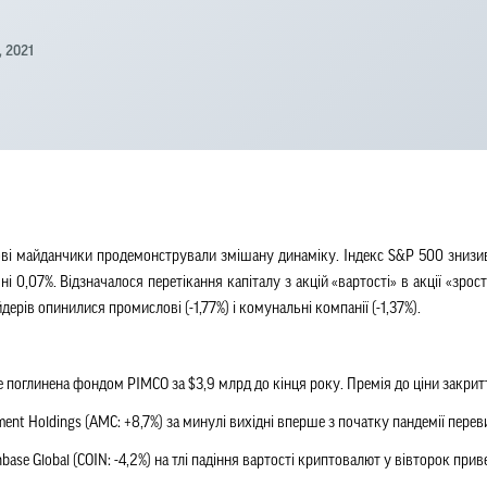
, 2021
ві майданчики продемонстрували змішану динаміку. Індекс S&P 500 знизив
ні 0,07%. Відзначалося перетікання капіталу з акцій «вартості» в акції «зр
дерів опинилися промислові (-1,77%) і комунальні компанії (-1,37%).
де поглинена фондом PIMCO за $3,9 млрд до кінця року. Премія до ціни закрит
ment Holdings (AMC: +8,7%) за минулі вихідні вперше з початку пандемії пер
ase Global (COIN: -4,2%) на тлі падіння вартості криптовалют у вівторок приве