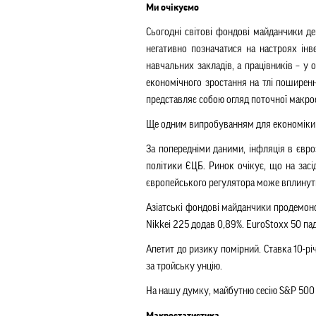
Ми очікуємо
Сьогодні світові фондові майданчики д
негативно позначатися на настроях інв
навчальних закладів, а працівників – у
економічного зростання на тлі поширенн
представляє собою огляд поточної макроек
Ще одним випробуванням для економіки с
За попередніми даними, інфляція в євро
політики ЄЦБ. Ринок очікує, що на зас
європейського регулятора може вплинути
Азіатські фондові майданчики продемонс
Nikkei 225 додав 0,89%. EuroStoxx 50 пад
Апетит до ризику помірний. Ставка 10-рі
за тройську унцію.
На нашу думку, майбутню сесію S&P 500 