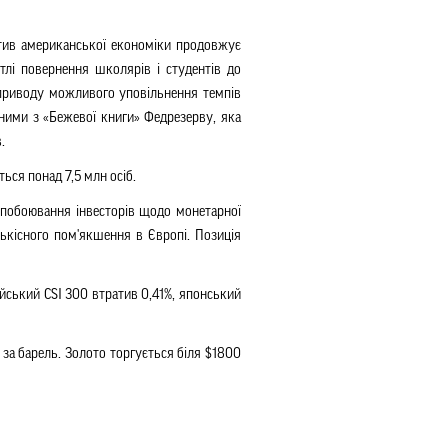
ктив американської економіки продовжує
тлі повернення школярів і студентів до
з приводу можливого уповільнення темпів
аними з «Бежевої книги» Федрезерву, яка
.
ся понад 7,5 млн осіб.
є побоювання інвесторів щодо монетарної
ькісного пом'якшення в Європі. Позиція
йський CSI 300 втратив 0,41%, японський
 за барель. Золото торгується біля $1800