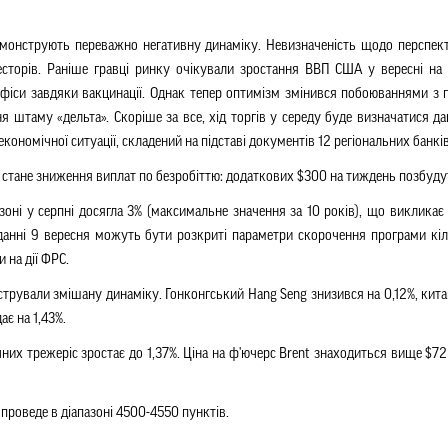
емонструють переважно негативну динаміку. Невизначеність щодо перспе
есторів. Раніше гравці ринку очікували зростання ВВП США у вересні на 
 офіси завдяки вакцинації. Однак тепер оптимізм змінився побоюваннями 
я штаму «дельта». Скоріше за все, хід торгів у середу буде визначатися д
ономічної ситуації, складений на підставі документів 12 регіональних банків
тане зниження виплат по безробіттю: додаткових $300 на тиждень позбудуть
зоні у серпні досягла 3% (максимальне значення за 10 років), що виклика
іданні 9 вересня можуть бути розкриті параметри скорочення програми кіл
 на дії ФРС.
трували змішану динаміку. Гонконгський Hang Seng знизився на 0,12%, кита
ає на 1,43%.
чних трежеріс зростає до 1,37%. Ціна на ф'ючерс Brent знаходиться вище $72
проведе в діапазоні 4500-4550 пунктів.